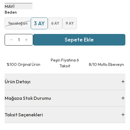
MAVİ
Beden
3 AY
Yenidoğan
6 AY
9 AY
Sepete Ekle
1
Peşin Fiyatına 6
⁠%100 Orijinal Ürün
8/10 Mutlu Ebeveyn
Taksit
Ürün Detayı
Mağaza Stok Durumu
Taksit Seçenekleri