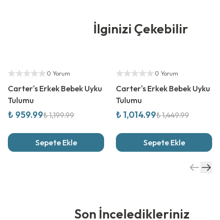
İlginizi Çekebilir
%
20
İndirim
%
30
İndirim
Yetkili Satıcı
Yetkili Satıcı
0 Yorum
0 Yorum
Carter's Erkek Bebek Uyku
Carter's Erkek Bebek Uyku
Tulumu
Tulumu
₺ 959.99
₺ 1,014.99
₺ 1,199.99
₺ 1,449.99
Sepete Ekle
Sepete Ekle
Son İnceledikleriniz