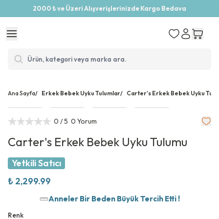
2000 ₺ ve Üzeri Alışverişlerinizde Kargo Bedava
Ana Sayfa
/
Erkek Bebek Uyku Tulumlar
/
Carter's Erkek Bebek Uyku Tul
0
/ 5
0 Yorum
Carter's Erkek Bebek Uyku Tulumu
Yetkili Satıcı
₺ 2,299.99
Anneler Bir Beden Büyük Tercih Etti !
Renk