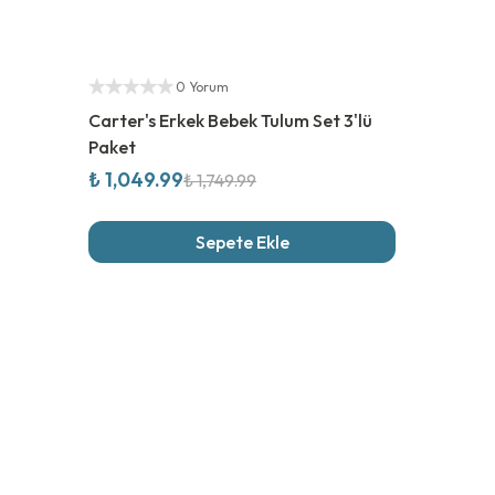
%
40
İndirim
Yetkili Satıcı
0 Yorum
Carter's Erkek Bebek Tulum Set 3'lü
Paket
₺ 1,049.99
₺ 1,749.99
Sepete Ekle
Son İncel