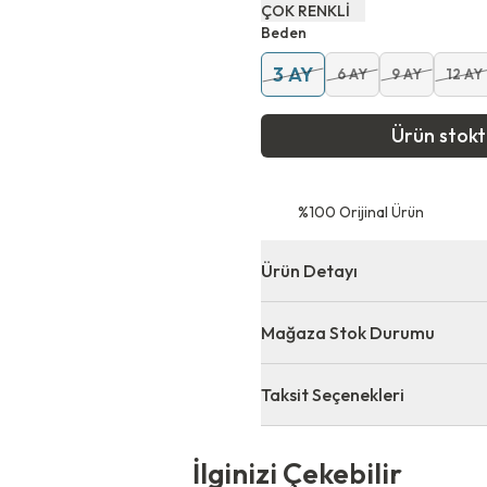
ÇOK RENKLİ
Beden
3 AY
6 AY
9 AY
12 AY
Ürün stok
⁠%100 Orijinal Ürün
Ürün Detayı
Mağaza Stok Durumu
Taksit Seçenekleri
 Çekebilir