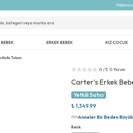
Hakkımı
Z BEBEK
ERKEK BEBEK
KIZ COCUK
 Kollu Tulum
0
/ 5
0 Yorum
Carter's Erkek Beb
Yetkili Satıcı
₺ 1,349.99
Anneler Bir Beden Büyük T
Renk