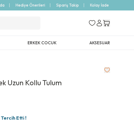
zda
Hediye Önerileri
Sipariş Takip
Kolay İade
ERKEK COCUK
AKSESUAR
ek Uzun Kollu Tulum
ercih Etti !