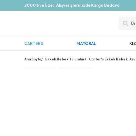
2000 ₺ ve Üzeri Alışverişlerinizde Kargo Bedava
CARTERS
MAYORAL
KI
Ana Sayfa
/
Erkek Bebek Tulumlar
/
Carter's Erkek Bebek Uzun