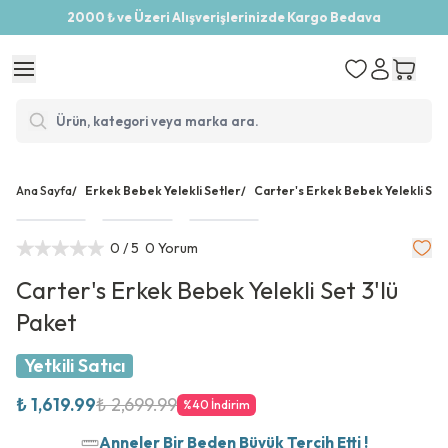
2000 ₺ ve Üzeri Alışverişlerinizde Kargo Bedava
Ana Sayfa
/
Erkek Bebek Yelekli Setler
/
Carter's Erkek Bebek Yelekli Set 
0
/ 5
0 Yorum
Carter's Erkek Bebek Yelekli Set 3'lü
Paket
Yetkili Satıcı
₺ 1,619.99
₺ 2,699.99
%
40
İndirim
Anneler Bir Beden Büyük Tercih Etti !