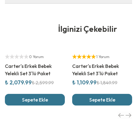
İlginizi Çekebilir
%
20
İndirim
%
40
İndirim
Yetkili Satıcı
Yetkili Satıcı
0 Yorum
1 Yorum
Carter's Erkek Bebek
Carter's Erkek Bebek
Yelekli Set 3'lü Paket
Yelekli Set 3'lü Paket
₺ 2,079.99
₺ 1,109.99
₺ 2,599.99
₺ 1,849.99
Sepete Ekle
Sepete Ekle