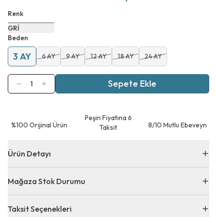
Renk
GRİ
Beden
3 AY
6 AY
9 AY
12 AY
18 AY
24 AY
Sepete Ekle
1
Peşin Fiyatına 6
⁠%100 Orijinal Ürün
8/10 Mutlu Ebeveyn
Taksit
Ürün Detayı
Mağaza Stok Durumu
Taksit Seçenekleri