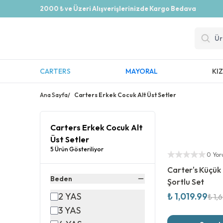
2000 ₺ ve Üzeri Alışverişlerinizde Kargo Bedava
CARTERS
MAYORAL
KI
Ana Sayfa
/
Carters Erkek Cocuk Alt Üst Setler
Carters Erkek Cocuk Alt
Üst Setler
%
40
İndirim
5 Ürün Gösteriliyor
Yetkili Satıcı
0 Yo
Carter's Küçük
Beden
Şortlu Set
2 YAS
₺ 1,019.99
₺ 1,
3 YAS