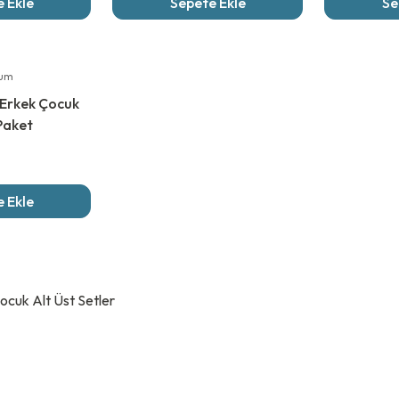
 Ekle
Sepete Ekle
Se
rum
 Erkek Çocuk
 Paket
 Ekle
ocuk Alt Üst Setler