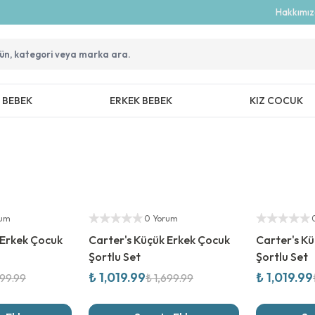
Hakkımı
Z BEBEK
ERKEK BEBEK
KIZ COCUK
%
40
İndirim
%
40
İndirim
Yetkili Satıcı
Yetkili Satıcı
rum
0 Yorum
 Erkek Çocuk
Carter's Küçük Erkek Çocuk
Carter's K
Şortlu Set
Şortlu Set
₺ 1,019.99
₺ 1,019.99
699.99
₺ 1,699.99