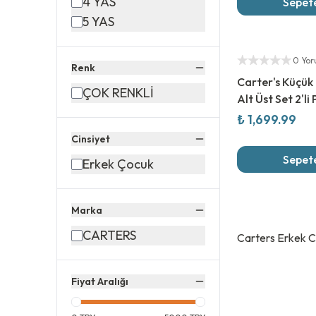
4 YAS
Sepete
5 YAS
Yetkili Satıcı
0 Yo
Renk
Carter's Küçük
ÇOK RENKLİ
Alt Üst Set 2'li
₺ 1,699.99
Cinsiyet
Sepete
Erkek Çocuk
Marka
CARTERS
Carters Erkek C
Fiyat Aralığı