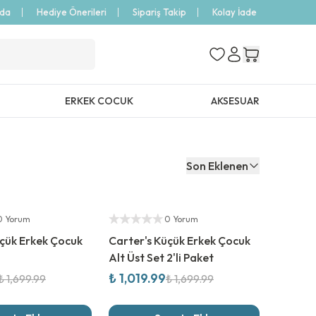
zda
Hediye Önerileri
Sipariş Takip
Kolay İade
ERKEK COCUK
AKSESUAR
Son Eklenen
%
40
İndirim
Yetkili Satıcı
0 Yorum
0 Yorum
üçük Erkek Çocuk
Carter's Küçük Erkek Çocuk
Alt Üst Set 2'li Paket
₺ 1,019.99
₺ 1,699.99
₺ 1,699.99