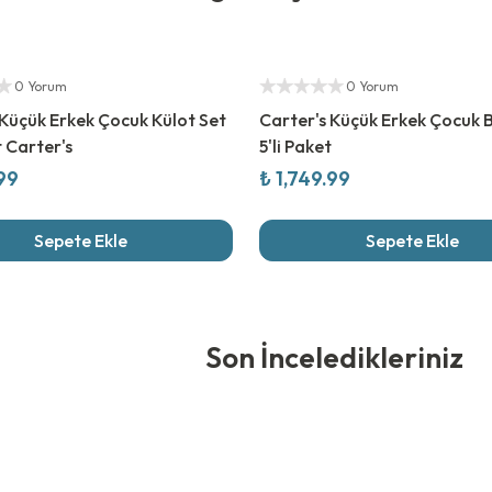
ıcı
Yetkili Satıcı
0 Yorum
0 Yorum
 Küçük Erkek Çocuk Külot Set
Carter's Küçük Erkek Çocuk 
t Carter's
5'li Paket
.99
₺ 1,749.99
Sepete Ekle
Sepete Ekle
edikleriniz