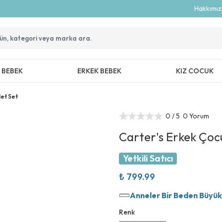
Hakkımı
Z BEBEK
ERKEK BEBEK
KIZ COCUK
et Set
0
/ 5
0 Yorum
Carter's Erkek Çocu
Yetkili Satıcı
₺ 799.99
Anneler Bir Beden Büyük T
Renk