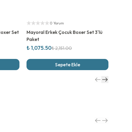
%
50
İndirim
%
20
İn
Yetkili Satıcı
Yetkili S
0 Yorum
Boxer Set
Mayoral Erkek Çocuk Boxer Set 3'lü
Carter'
Paket
7'li Pak
₺ 1,075.50
₺ 1,59
₺ 2,151.00
Sepete Ekle