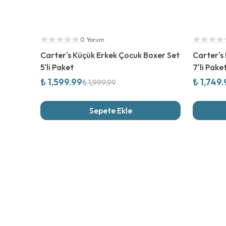
%
20
İndirim
Yetkili Sat
Yetkili Satıcı
0 Yorum
Carter's Küçük Erkek Çocuk Boxer Set
Carter's
5'li Paket
7'li Pake
₺ 1,599.99
₺ 1,749
₺ 1,999.99
Sepete Ekle
Son İncel