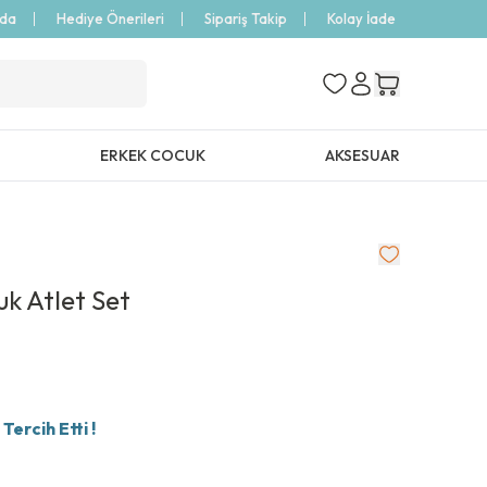
zda
Hediye Önerileri
Sipariş Takip
Kolay İade
ERKEK COCUK
AKSESUAR
k Atlet Set
ercih Etti !