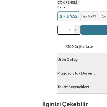
ÇOK RENKLİ
Beden
2 - 3 YAS
4 - 5 YAS
6 -
1
⁠%100 Orijinal Ürün
Ürün Detayı
Mağaza Stok Durumu
Taksit Seçenekleri
 Çekebilir