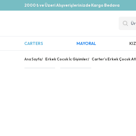
2000 ₺ ve Üzeri Alışverişlerinizde Kargo Bedava
CARTERS
MAYORAL
KI
Ana Sayfa
/
Erkek Cocuk İc Giyimler
/
Carter's Erkek Çocuk Atl