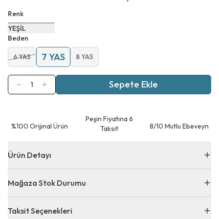
Renk
YEŞİL
Beden
7 YAS
6 YAS
8 YAS
Sepete Ekle
1
Peşin Fiyatına 6
⁠%100 Orijinal Ürün
8/10 Mutlu Ebeveyn
Taksit
Ürün Detayı
Mağaza Stok Durumu
Taksit Seçenekleri