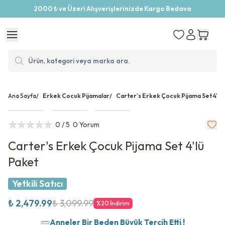
2000 ₺ ve Üzeri Alışverişlerinizde Kargo Bedava
Ana Sayfa
/
Erkek Cocuk Pijamalar
/
Carter's Erkek Çocuk Pijama Set 4'lü
0
/ 5
0 Yorum
Carter's Erkek Çocuk Pijama Set 4'lü
Paket
Yetkili Satıcı
₺ 2,479.99
₺ 3,099.99
%
20
İndirim
Anneler Bir Beden Büyük Tercih Etti !