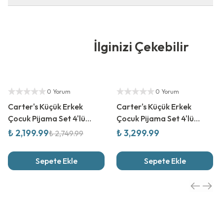
İlginizi Çekebilir
%
20
İndirim
Yetkili Satıcı
Yetkili Satıcı
0 Yorum
0 Yorum
Carter's Küçük Erkek
Carter's Küçük Erkek
Çocuk Pijama Set 4'lü
Çocuk Pijama Set 4'lü
Paket
Paket
₺ 2,199.99
₺ 3,299.99
₺ 2,749.99
Sepete Ekle
Sepete Ekle