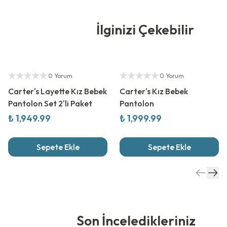
İlginizi Çekebilir
Yetkili Satıcı
Yetkili Satıcı
0 Yorum
0 Yorum
Carter's Layette Kız Bebek
Carter's Kız Bebek
Pantolon Set 2'li Paket
Pantolon
₺ 1,949.99
₺ 1,999.99
Sepete Ekle
Sepete Ekle
Son İnceledikleriniz