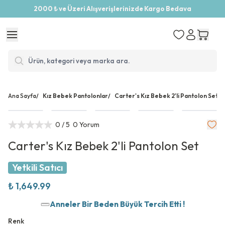
2000 ₺ ve Üzeri Alışverişlerinizde Kargo Bedava
Ana Sayfa
/
Kız Bebek Pantolonlar
/
Carter's Kız Bebek 2'li Pantolon Set
0
/ 5
0 Yorum
Carter's Kız Bebek 2'li Pantolon Set
Yetkili Satıcı
₺ 1,649.99
Anneler Bir Beden Büyük Tercih Etti !
Renk