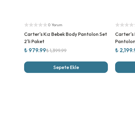
%
30
İndirim
Yetkili Sat
Yetkili Satıcı
0 Yorum
Carter's Kız Bebek Body Pantolon Set
Carter's
2'li Paket
Pantolon
₺ 979.99
₺ 2,199
₺ 1,399.99
Sepete Ekle
Son İncel