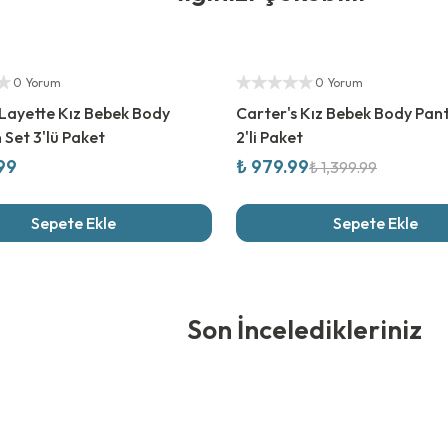
ıcı
%
30
İndirim
Yetkili Satıcı
0 Yorum
0 Yorum
 Layette Kız Bebek Body
Carter's Kız Bebek Body Pan
 Set 3'lü Paket
2'li Paket
.99
₺ 979.99
₺ 1,399.99
Sepete Ekle
Sepete Ekle
edikleriniz