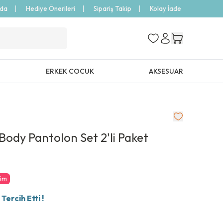
zda
Hediye Önerileri
Sipariş Takip
Kolay İade
ERKEK COCUK
AKSESUAR
Body Pantolon Set 2'li Paket
rim
ercih Etti !