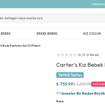
Hakkımı
Z BEBEK
ERKEK BEBEK
KIZ COCUK
k Body Pantolon Set 2'li Paket
0
/ 5
0 Yorum
Carter's Kız Bebek 
Yetkili Satıcı
₺ 755.99
₺ 1,259.99
%
40
İndi
Anneler Bir Beden Büyük T
Renk