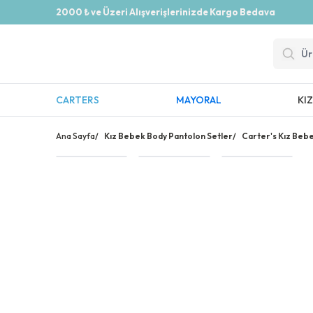
2000 ₺ ve Üzeri Alışverişlerinizde Kargo Bedava
CARTERS
MAYORAL
KI
Ana Sayfa
/
Kız Bebek Body Pantolon Setler
/
Carter's Kız Bebe