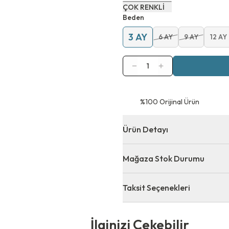
ÇOK RENKLİ
Beden
3 AY
6 AY
9 AY
12 AY
1
⁠%100 Orijinal Ürün
Ürün Detayı
Mağaza Stok Durumu
Taksit Seçenekleri
 Çekebilir