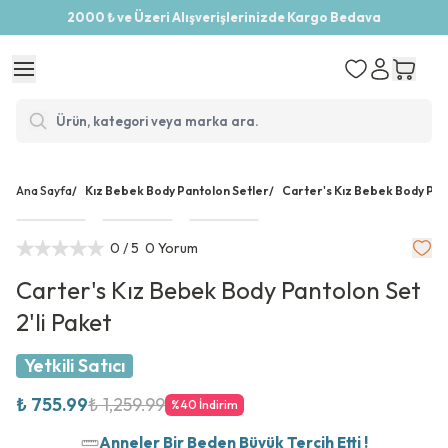
2000 ₺ ve Üzeri Alışverişlerinizde Kargo Bedava
Ana Sayfa
/
Kız Bebek Body Pantolon Setler
/
Carter's Kız Bebek Body Pant
0
/ 5
0 Yorum
Carter's Kız Bebek Body Pantolon Set
2'li Paket
Yetkili Satıcı
₺ 755.99
₺ 1,259.99
%
40
İndirim
Anneler Bir Beden Büyük Tercih Etti !