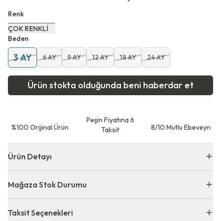
Renk
ÇOK RENKLİ
Beden
3 AY
6 AY
9 AY
12 AY
18 AY
24 AY
Ürün stokta olduğunda beni haberdar et
Peşin Fiyatına 6
⁠%100 Orijinal Ürün
8/10 Mutlu Ebeveyn
Taksit
Ürün Detayı
Mağaza Stok Durumu
Taksit Seçenekleri