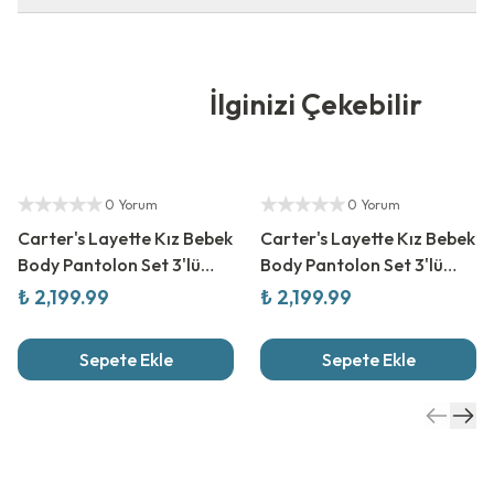
İlginizi Çekebilir
Yetkili Satıcı
Yetkili Satıcı
0 Yorum
0 Yorum
Carter's Layette Kız Bebek
Carter's Layette Kız Bebek
Body Pantolon Set 3'lü
Body Pantolon Set 3'lü
Paket
Paket
₺ 2,199.99
₺ 2,199.99
Sepete Ekle
Sepete Ekle