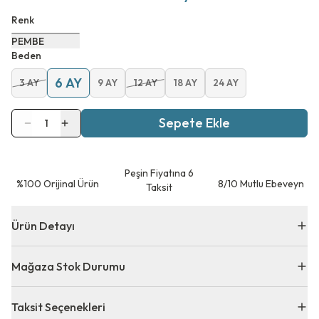
Renk
PEMBE
Beden
6 AY
3 AY
9 AY
12 AY
18 AY
24 AY
Sepete Ekle
1
Peşin Fiyatına 6
⁠%100 Orijinal Ürün
8/10 Mutlu Ebeveyn
Taksit
Ürün Detayı
Mağaza Stok Durumu
Taksit Seçenekleri