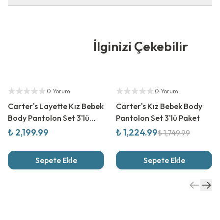
İlginizi Çekebilir
Yetkili Satıcı
%
30
İndirim
Yetkili Satıcı
0 Yorum
0 Yorum
Carter's Layette Kız Bebek
Carter's Kız Bebek Body
Body Pantolon Set 3'lü
Pantolon Set 3'lü Paket
Paket
₺ 2,199.99
₺ 1,224.99
₺ 1,749.99
Sepete Ekle
Sepete Ekle