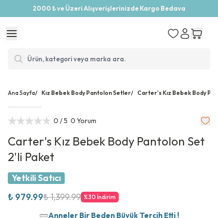
2000 ₺ ve Üzeri Alışverişlerinizde Kargo Bedava
Ana Sayfa
/
Kız Bebek Body Pantolon Setler
/
Carter's Kız Bebek Body Pant
0
/ 5
0 Yorum
Carter's Kız Bebek Body Pantolon Set
2'li Paket
Yetkili Satıcı
₺ 979.99
₺ 1,399.99
%
30
İndirim
Anneler Bir Beden Büyük Tercih Etti !