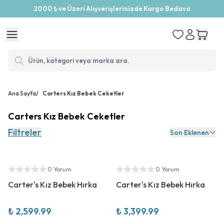
2000 ₺ ve Üzeri Alışverişlerinizde Kargo Bedava
Ana Sayfa
/
Carters Kız Bebek Ceketler
Carters Kız Bebek Ceketler
Filtreler
Son Eklenen
Yeni Sezon
Yeni Sezon
Yetkili Satıcı
Yetkili Satıcı
0 Yorum
0 Yorum
Carter's Kız Bebek Hırka
Carter's Kız Bebek Hırka
₺ 2,599.99
₺ 3,399.99