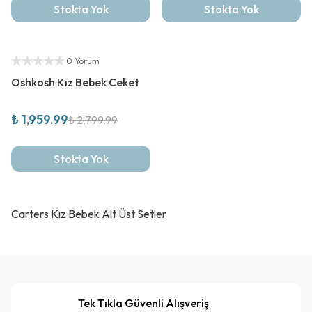
Stokta Yok
Stokta Yok
%
30
İndirim
Yetkili Satıcı
0 Yorum
Oshkosh Kız Bebek Ceket
₺ 1,959.99
₺ 2,799.99
Stokta Yok
Carters Kız Bebek Alt Üst Setler
Tek Tıkla Güvenli Alışveriş