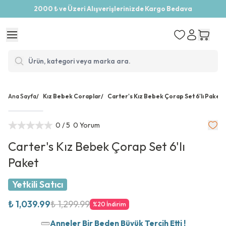
2000 ₺ ve Üzeri Alışverişlerinizde Kargo Bedava
Ana Sayfa
/
Kız Bebek Coraplar
/
Carter's Kız Bebek Çorap Set 6'lı Paket
0
/ 5
0 Yorum
Carter's Kız Bebek Çorap Set 6'lı
Paket
Yetkili Satıcı
₺ 1,039.99
₺ 1,299.99
%
20
İndirim
Anneler Bir Beden Büyük Tercih Etti !