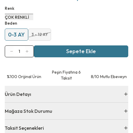
Renk
ÇOK RENKLİ
Beden
0-3 AY
3 - 12 AY
Sepete Ekle
1
Peşin Fiyatına 6
⁠%100 Orijinal Ürün
8/10 Mutlu Ebeveyn
Taksit
Ürün Detayı
Mağaza Stok Durumu
Taksit Seçenekleri