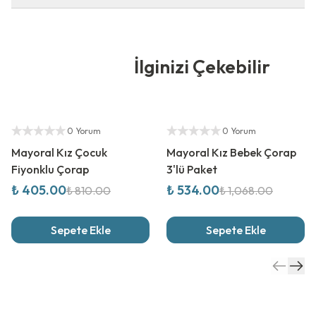
İlginizi Çekebilir
%
50
İndirim
%
50
İndirim
Yetkili Satıcı
Yetkili Satıcı
0 Yorum
0 Yorum
Mayoral Kız Çocuk
Mayoral Kız Bebek Çorap
Fiyonklu Çorap
3'lü Paket
₺ 405.00
₺ 534.00
₺ 810.00
₺ 1,068.00
Sepete Ekle
Sepete Ekle