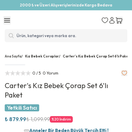
2000 ₺ ve Üzeri Alışverişlerinizde Kargo Bedava
Ana Sayfa
/
Kız Bebek Coraplar
/
Carter's Kız Bebek Çorap Set 6'lı Paket
0
/ 5
0 Yorum
Carter's Kız Bebek Çorap Set 6'lı
Paket
Yetkili Satıcı
₺ 879.99
₺ 1,099.99
%
20
İndirim
Anneler Bir Beden Büyük Tercih Etti !