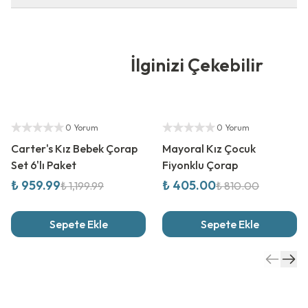
İlginizi Çekebilir
%
20
İndirim
%
50
İndirim
Yetkili Satıcı
Yetkili Satıcı
0 Yorum
0 Yorum
Carter's Kız Bebek Çorap
Mayoral Kız Çocuk
Set 6'lı Paket
Fiyonklu Çorap
₺ 959.99
₺ 405.00
₺ 1,199.99
₺ 810.00
Sepete Ekle
Sepete Ekle