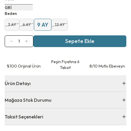
GRİ
Beden
9 AY
3 AY
6 AY
12 AY
Sepete Ekle
1
Peşin Fiyatına 6
⁠%100 Orijinal Ürün
8/10 Mutlu Ebeveyn
Taksit
Ürün Detayı
Mağaza Stok Durumu
Taksit Seçenekleri