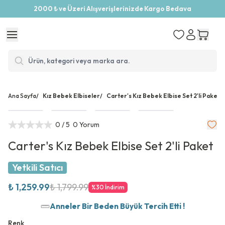
2000 ₺ ve Üzeri Alışverişlerinizde Kargo Bedava
Ana Sayfa
/
Kız Bebek Elbiseler
/
Carter's Kız Bebek Elbise Set 2'li Paket
0
/ 5
0 Yorum
Carter's Kız Bebek Elbise Set 2'li Paket
Yetkili Satıcı
₺ 1,259.99
₺ 1,799.99
%
30
İndirim
Anneler Bir Beden Büyük Tercih Etti !
Renk