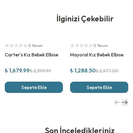
İlginizi Çekebilir
%
30
İndirim
%
50
İndirim
Yetkili Satıcı
Yetkili Satıcı
0 Yorum
0 Yorum
Carter's Kız Bebek Elbise
Mayoral Kız Bebek Elbise
₺ 1,679.99
₺ 1,288.50
₺ 2,399.99
₺ 2,577.00
Sepete Ekle
Sepete Ekle
Son İnceledikleriniz