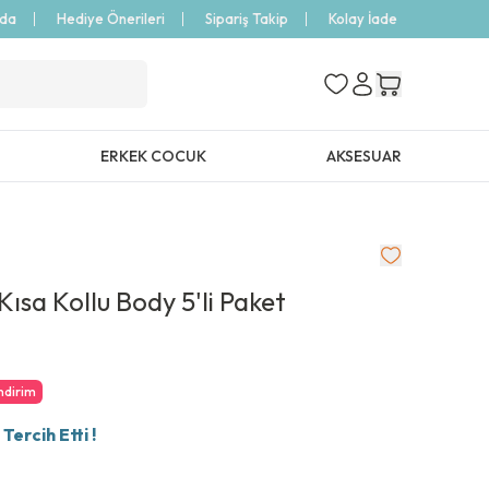
zda
Hediye Önerileri
Sipariş Takip
Kolay İade
ERKEK COCUK
AKSESUAR
Kısa Kollu Body 5'li Paket
ndirim
ercih Etti !