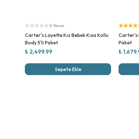
Yetkili Satıcı
%
20
İndi
Yetkili Sat
0 Yorum
Carter's Layette Kız Bebek Kısa Kollu
Carter's 
Body 5'li Paket
Paket
₺ 2,499.99
₺ 1,679
Sepete Ekle
Son İncel