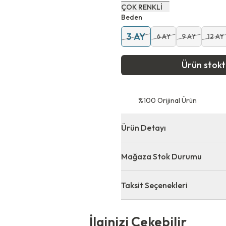
ÇOK RENKLİ
Beden
3 AY
6 AY
9 AY
12 AY
Ürün stok
⁠%100 Orijinal Ürün
Ürün Detayı
Mağaza Stok Durumu
Taksit Seçenekleri
 Çekebilir