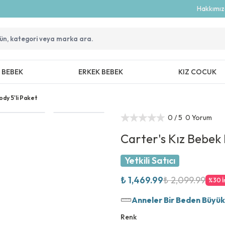
Hakkımı
Z BEBEK
ERKEK BEBEK
KIZ COCUK
ody 5'li Paket
0
/ 5
0 Yorum
Carter's Kız Bebek 
Yetkili Satıcı
₺ 1,469.99
₺ 2,099.99
%
30
İ
Anneler Bir Beden Büyük T
Renk