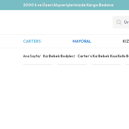
2000 ₺ ve Üzeri Alışverişlerinizde Kargo Bedava
CARTERS
MAYORAL
KI
Ana Sayfa
/
Kız Bebek Bodyler
/
Carter's Kız Bebek Kısa Kollu B