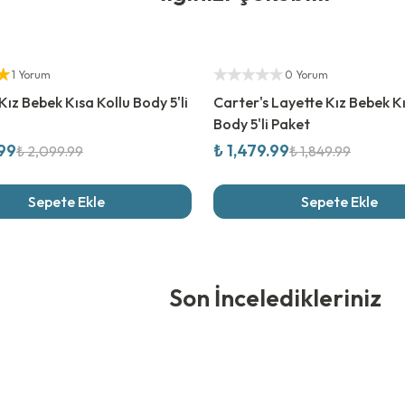
rim
%
20
İndirim
ıcı
Yetkili Satıcı
1 Yorum
0 Yorum
Kız Bebek Kısa Kollu Body 5'li
Carter's Layette Kız Bebek Kı
Body 5'li Paket
.99
₺ 1,479.99
₺ 2,099.99
₺ 1,849.99
Sepete Ekle
Sepete Ekle
edikleriniz