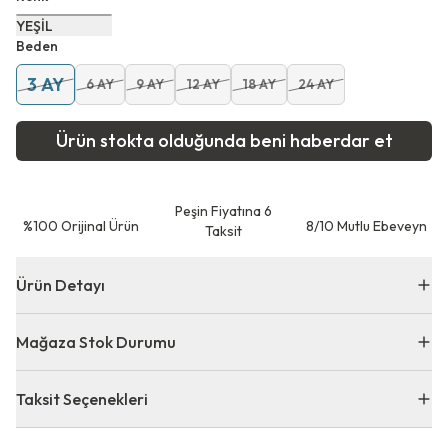
YEŞİL
Beden
3 AY
6 AY
9 AY
12 AY
18 AY
24 AY
Ürün stokta olduğunda beni haberdar et
Peşin Fiyatına 6
⁠%100 Orijinal Ürün
8/10 Mutlu Ebeveyn
Taksit
Ürün Detayı
Mağaza Stok Durumu
Taksit Seçenekleri