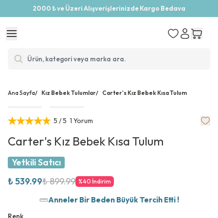
2000 ₺ ve Üzeri Alışverişlerinizde Kargo Bedava
Ana Sayfa
/
Kız Bebek Tulumlar
/
Carter's Kız Bebek Kısa Tulum
5
/ 5
1 Yorum
Carter's Kız Bebek Kısa Tulum
Yetkili Satıcı
₺ 539.99
₺ 899.99
%
40
İndirim
Anneler Bir Beden Büyük Tercih Etti !
Renk