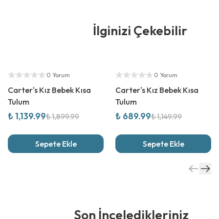
İlginizi Çekebilir
%
40
İndirim
%
40
İndirim
Yetkili Satıcı
Yetkili Satıcı
0 Yorum
0 Yorum
Carter's Kız Bebek Kısa
Carter's Kız Bebek Kısa
Tulum
Tulum
₺ 1,139.99
₺ 689.99
₺ 1,899.99
₺ 1,149.99
Sepete Ekle
Sepete Ekle
Son İnceledikleriniz