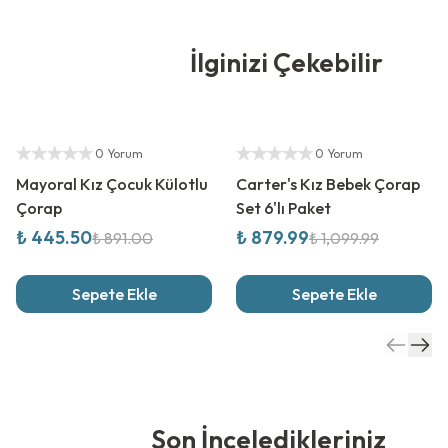
İlginizi Çekebilir
%
50
İndirim
%
20
İndirim
Yetkili Satıcı
Yetkili Satıcı
0 Yorum
0 Yorum
Mayoral Kız Çocuk Külotlu
Carter's Kız Bebek Çorap
Çorap
Set 6'lı Paket
₺ 445.50
₺ 879.99
₺ 891.00
₺ 1,099.99
Sepete Ekle
Sepete Ekle
Son İnceledikleriniz