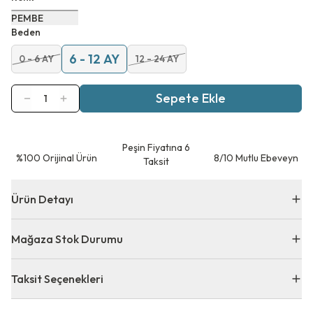
PEMBE
Beden
6 - 12 AY
0 - 6 AY
12 - 24 AY
Sepete Ekle
1
Peşin Fiyatına 6
⁠%100 Orijinal Ürün
8/10 Mutlu Ebeveyn
Taksit
Ürün Detayı
Mağaza Stok Durumu
Taksit Seçenekleri