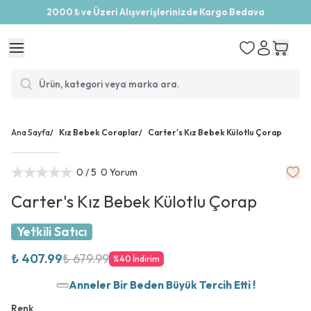
2000 ₺ ve Üzeri Alışverişlerinizde Kargo Bedava
Ana Sayfa
/
Kız Bebek Coraplar
/
Carter's Kız Bebek Külotlu Çorap
0
/ 5
0 Yorum
Carter's Kız Bebek Külotlu Çorap
Yetkili Satıcı
₺ 407.99
₺ 679.99
%
40
İndirim
Anneler Bir Beden Büyük Tercih Etti !
Renk