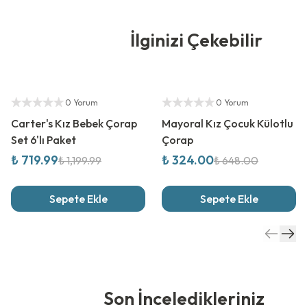
İlginizi Çekebilir
%
40
İndirim
%
50
İndirim
Yetkili Satıcı
Yetkili Satıcı
0 Yorum
0 Yorum
Carter's Kız Bebek Çorap
Mayoral Kız Çocuk Külotlu
Set 6'lı Paket
Çorap
₺ 719.99
₺ 324.00
₺ 1,199.99
₺ 648.00
Sepete Ekle
Sepete Ekle
Son İnceledikleriniz