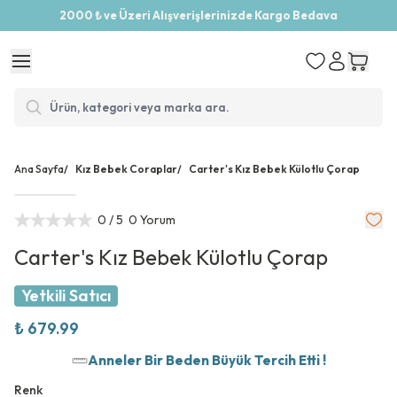
2000 ₺ ve Üzeri Alışverişlerinizde Kargo Bedava
Ana Sayfa
/
Kız Bebek Coraplar
/
Carter's Kız Bebek Külotlu Çorap
0
/ 5
0 Yorum
Carter's Kız Bebek Külotlu Çorap
Yetkili Satıcı
₺ 679.99
Anneler Bir Beden Büyük Tercih Etti !
Renk