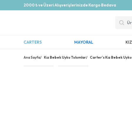
2000 ₺ ve Üzeri Alışverişlerinizde Kargo Bedava
CARTERS
MAYORAL
KI
Ana Sayfa
/
Kız Bebek Uyku Tulumlar
/
Carter's Kız Bebek Uyku