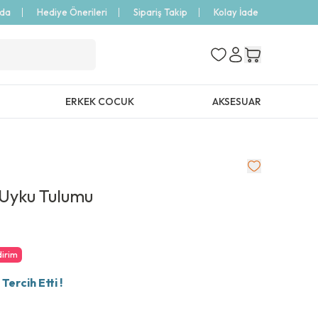
zda
Hediye Önerileri
Sipariş Takip
Kolay İade
ERKEK COCUK
AKSESUAR
 Uyku Tulumu
dirim
ercih Etti !