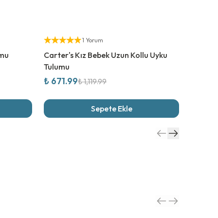
%
40
İndirim
%
20
İn
Yetkili Satıcı
Yetkili S
1 Yorum
umu
Carter's Kız Bebek Uzun Kollu Uyku
Carter'
Tulumu
₺ 671.99
₺ 959.
₺ 1,119.99
Sepete Ekle