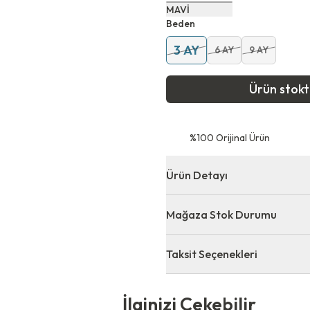
MAVİ
Beden
3 AY
6 AY
9 AY
Ürün stok
⁠%100 Orijinal Ürün
Ürün Detayı
Mağaza Stok Durumu
Taksit Seçenekleri
 Çekebilir