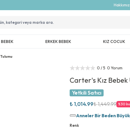
Hakkımı
Z BEBEK
ERKEK BEBEK
KIZ COCUK
 Tulumu
0
/ 5
0 Yorum
Carter's Kız Bebek
Yetkili Satıcı
₺ 1,014.99
₺ 1,449.99
%
30
İn
Anneler Bir Beden Büyük T
Renk