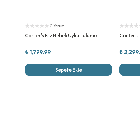
Yetkili Satıcı
Yetkili Sat
0 Yorum
Carter's Kız Bebek Uyku Tulumu
Carter's
₺ 1,799.99
₺ 2,299
Sepete Ekle
Son İncel