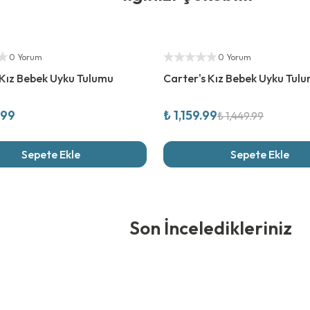
ıcı
%
20
İndirim
Yetkili Satıcı
0 Yorum
0 Yorum
 Kız Bebek Uyku Tulumu
Carter's Kız Bebek Uyku Tul
.99
₺ 1,159.99
₺ 1,449.99
Sepete Ekle
Sepete Ekle
edikleriniz