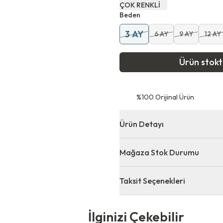
ÇOK RENKLİ
Beden
3 AY
6 AY
9 AY
12 AY
Ürün stok
⁠%100 Orijinal Ürün
Ürün Detayı
Mağaza Stok Durumu
Taksit Seçenekleri
 Çekebilir