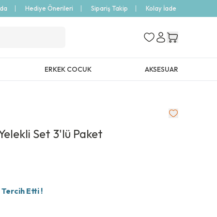
zda
Hediye Önerileri
Sipariş Takip
Kolay İade
ERKEK COCUK
AKSESUAR
elekli Set 3'lü Paket
ercih Etti !