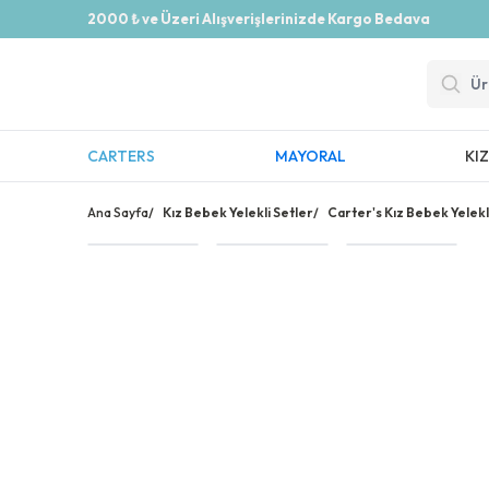
2000 ₺ ve Üzeri Alışverişlerinizde Kargo Bedava
CARTERS
MAYORAL
KI
Ana Sayfa
/
Kız Bebek Yelekli Setler
/
Carter's Kız Bebek Yelekli