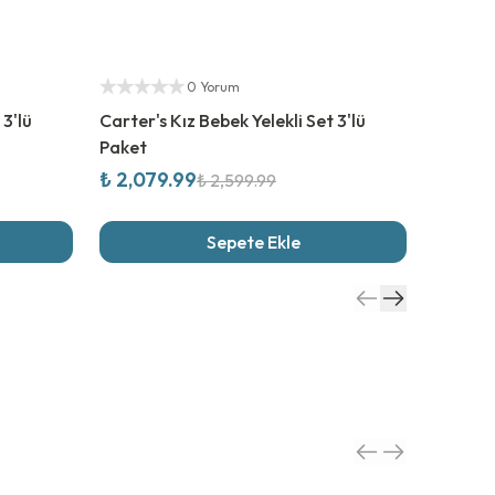
%
20
İndirim
%
20
İn
Yetkili Satıcı
Yetkili S
0 Yorum
 3'lü
Carter's Kız Bebek Yelekli Set 3'lü
Carter's
Paket
Paket
₺ 2,079.99
₺ 2,07
₺ 2,599.99
Sepete Ekle