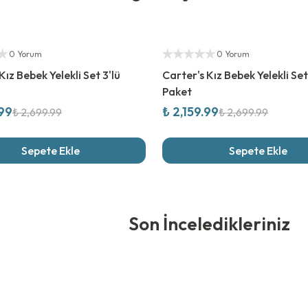
rim
%
20
İndirim
ıcı
Yetkili Satıcı
0 Yorum
0 Yorum
Kız Bebek Yelekli Set 3'lü
Carter's Kız Bebek Yelekli Set
Paket
.99
₺ 2,159.99
₺ 2,699.99
₺ 2,699.99
Sepete Ekle
Sepete Ekle
edikleriniz