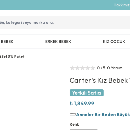
Hakkımı
Z BEBEK
ERKEK BEBEK
KIZ COCUK
 Set 3'lü Paket
0
/ 5
0 Yorum
Carter's Kız Bebek Y
Yetkili Satıcı
₺ 1,849.99
Anneler Bir Beden Büyük T
Renk