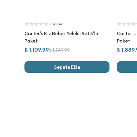
%
40
İndirim
%
30
İndi
Yetkili Satıcı
Yetkili Sat
0 Yorum
Carter's Kız Bebek Yelekli Set 3'lü
Carter's 
Paket
Paket
₺ 1,109.99
₺ 1,889
₺ 1,849.99
Sepete Ekle
Son İncel