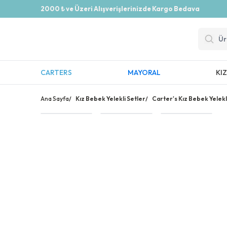
2000 ₺ ve Üzeri Alışverişlerinizde Kargo Bedava
CARTERS
MAYORAL
KI
Ana Sayfa
/
Kız Bebek Yelekli Setler
/
Carter's Kız Bebek Yelekli