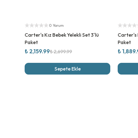
%
20
İndirim
%
30
İndi
Yetkili Satıcı
Yetkili Sat
0 Yorum
Carter's Kız Bebek Yelekli Set 3'lü
Carter's 
Paket
Paket
₺ 2,159.99
₺ 1,889
₺ 2,699.99
Sepete Ekle
Son İncel