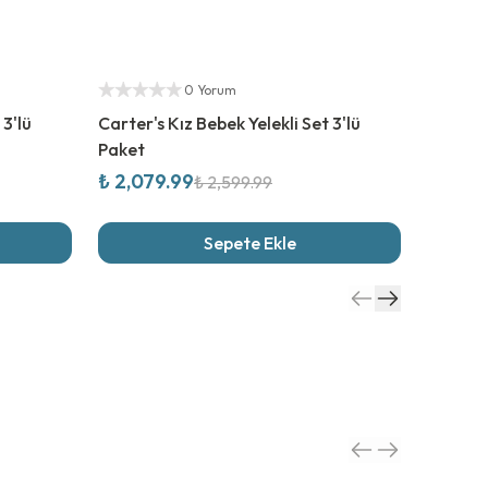
%
20
İndirim
%
40
İn
Yetkili Satıcı
Yetkili S
0 Yorum
 3'lü
Carter's Kız Bebek Yelekli Set 3'lü
Carter's
Paket
Paket
₺ 2,079.99
₺ 1,109
₺ 2,599.99
Sepete Ekle