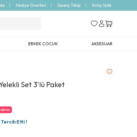
zda
Hediye Önerileri
Sipariş Takip
Kolay İade
ERKEK COCUK
AKSESUAR
elekli Set 3'lü Paket
ndirim
ercih Etti !