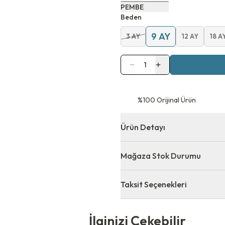
PEMBE
Beden
9 AY
3 AY
12 AY
18 A
1
⁠%100 Orijinal Ürün
Ürün Detayı
Mağaza Stok Durumu
Taksit Seçenekleri
 Çekebilir