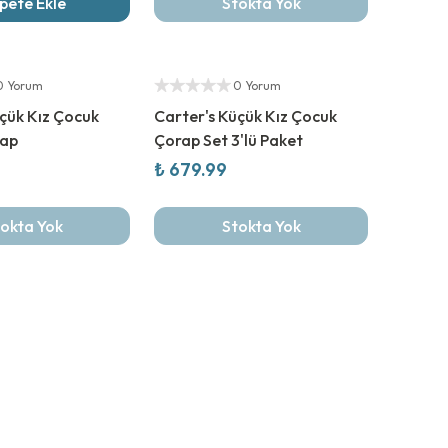
pete Ekle
Stokta Yok
Yeni Sezon
Yetkili Satıcı
0 Yorum
0 Yorum
çük Kız Çocuk
Carter's Küçük Kız Çocuk
rap
Çorap Set 3'lü Paket
₺ 679.99
okta Yok
Stokta Yok