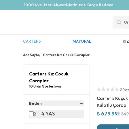
2000 ₺ ve Üzeri Alışverişlerinizde Kargo Bedava
CARTERS
MAYORAL
KI
Ana Sayfa
/
Carters Kız Cocuk Coraplar
Carters Kız Cocuk
Coraplar
%
20
İndirim
10 Ürün Gösteriliyor
Yetkili Satıcı
0 Yo
Carter's Küçük
Beden
Külotlu Çorap
2 - 4 YAS
₺ 679.99
₺ 849