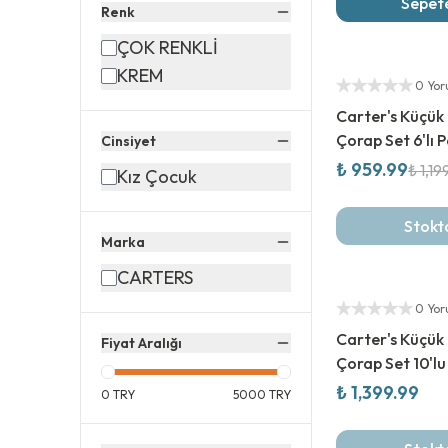
Sepete
Renk
ÇOK RENKLİ
%
20
İndirim
KREM
Yetkili Satıcı
0 Yo
Carter's Küçük
Çorap Set 6'lı 
Cinsiyet
₺ 959.99
₺ 1,19
Kız Çocuk
Stokt
Marka
CARTERS
Yeni Sezon
Yetkili Satıcı
0 Yo
Carter's Küçük
Fiyat Aralığı
Çorap Set 10'lu
₺ 1,399.99
0
TRY
5000
TRY