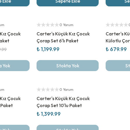
 Ekle
Sepete Ekle
Se
Yeni Sezon
Yeni Sezon
Yetkili Satıcı
Yetkili Satıcı
rum
0 Yorum
 Kız Çocuk
Carter's Küçük Kız Çocuk
Carter's Kü
Paket
Çorap Set 6'lı Paket
Külotlu Ço
₺ 1,199.99
₺ 679.99
9.99
a Yok
Stokta Yok
St
Yeni Sezon
Yetkili Satıcı
rum
0 Yorum
 Kız Çocuk
Carter's Küçük Kız Çocuk
 Paket
Çorap Set 10'lu Paket
₺ 1,399.99