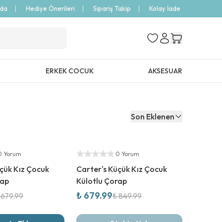
zda
Hediye Önerileri
Sipariş Takip
Kolay İade
ERKEK COCUK
AKSESUAR
Son Eklenen
%
20
İndirim
Yetkili Satıcı
0 Yorum
0 Yorum
çük Kız Çocuk
Carter's Küçük Kız Çocuk
rap
Külotlu Çorap
₺ 679.99
 679.99
₺ 849.99