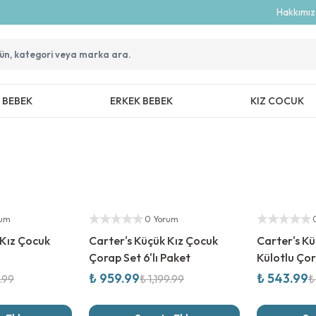
Hakkımı
Z BEBEK
ERKEK BEBEK
KIZ COCUK
%
20
İndirim
%
20
İndirim
Yetkili Satıcı
Yetkili Satıcı
rum
0 Yorum
 Kız Çocuk
Carter's Küçük Kız Çocuk
Carter's Kü
Çorap Set 6'lı Paket
Külotlu Ço
₺ 959.99
₺ 543.99
.99
₺ 1,199.99
₺