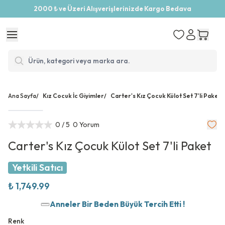
2000 ₺ ve Üzeri Alışverişlerinizde Kargo Bedava
Ana Sayfa
/
Kız Cocuk İc Giyimler
/
Carter's Kız Çocuk Külot Set 7'li Paket
0
/ 5
0 Yorum
Carter's Kız Çocuk Külot Set 7'li Paket
Yetkili Satıcı
₺ 1,749.99
Anneler Bir Beden Büyük Tercih Etti !
Renk