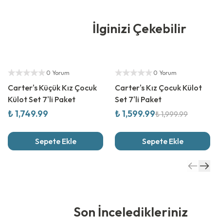
İlginizi Çekebilir
Yetkili Satıcı
%
20
İndirim
Yetkili Satıcı
0 Yorum
0 Yorum
Carter's Küçük Kız Çocuk
Carter's Kız Çocuk Külot
Külot Set 7'li Paket
Set 7'li Paket
₺ 1,749.99
₺ 1,599.99
₺ 1,999.99
Sepete Ekle
Sepete Ekle
Son İnceledikleriniz