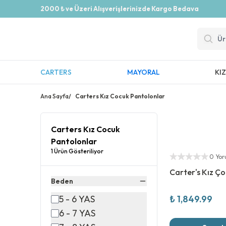
2000 ₺ ve Üzeri Alışverişlerinizde Kargo Bedava
CARTERS
MAYORAL
KI
Ana Sayfa
/
Carters Kız Cocuk Pantolonlar
Carters Kız Cocuk
Pantolonlar
Yeni Sezon
1 Ürün Gösteriliyor
Yetkili Satıcı
0 Yo
Carter's Kız Ç
Beden
5 - 6 YAS
₺ 1,849.99
6 - 7 YAS