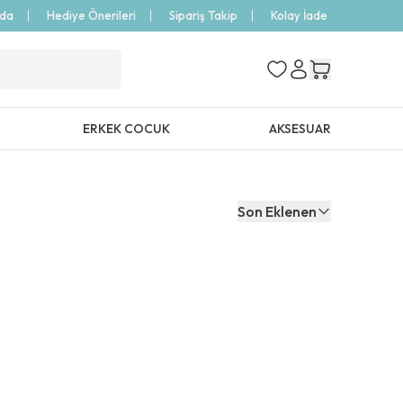
zda
Hediye Önerileri
Sipariş Takip
Kolay İade
ERKEK COCUK
AKSESUAR
Son Eklenen