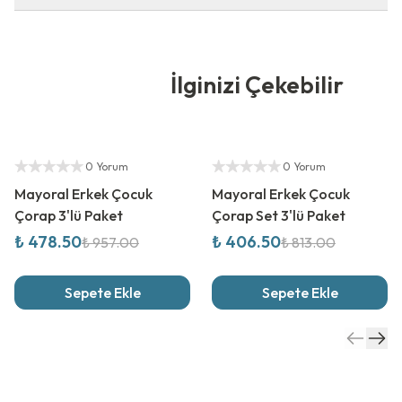
İlginizi Çekebilir
%
50
İndirim
%
50
İndirim
Yetkili Satıcı
Yetkili Satıcı
0 Yorum
0 Yorum
Mayoral Erkek Çocuk
Mayoral Erkek Çocuk
Çorap 3'lü Paket
Çorap Set 3'lü Paket
₺ 478.50
₺ 406.50
₺ 957.00
₺ 813.00
Sepete Ekle
Sepete Ekle