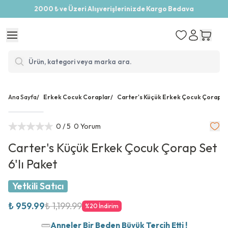
2000 ₺ ve Üzeri Alışverişlerinizde Kargo Bedava
Ana Sayfa
/
Erkek Cocuk Coraplar
/
Carter's Küçük Erkek Çocuk Çorap Set
0
/ 5
0 Yorum
Carter's Küçük Erkek Çocuk Çorap Set
6'lı Paket
Yetkili Satıcı
₺ 959.99
₺ 1,199.99
%
20
İndirim
Anneler Bir Beden Büyük Tercih Etti !