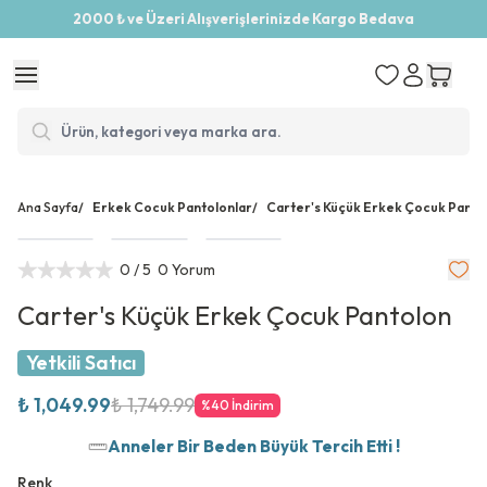
2000 ₺ ve Üzeri Alışverişlerinizde Kargo Bedava
Ana Sayfa
/
Erkek Cocuk Pantolonlar
/
Carter's Küçük Erkek Çocuk Panto
0
/ 5
0 Yorum
Carter's Küçük Erkek Çocuk Pantolon
Yetkili Satıcı
₺ 1,049.99
₺ 1,749.99
%
40
İndirim
Anneler Bir Beden Büyük Tercih Etti !
Renk