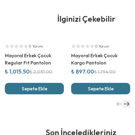
İlginizi Çekebilir
%
50
İndirim
%
50
İndirim
Yetkili Satıcı
Yetkili Satıcı
0 Yorum
0 Yorum
Mayoral Erkek Çocuk
Mayoral Erkek Çocuk
Regular Fit Pantolon
Kargo Pantolon
₺ 1,015.50
₺ 897.00
₺ 2,031.00
₺ 1,794.00
Sepete Ekle
Sepete Ekle
Son İnceledikleriniz