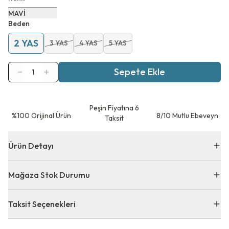
MAVİ
Beden
2 YAS
3 YAS
4 YAS
5 YAS
Sepete Ekle
1
Peşin Fiyatına 6
⁠%100 Orijinal Ürün
8/10 Mutlu Ebeveyn
Taksit
Ürün Detayı
Mağaza Stok Durumu
Taksit Seçenekleri