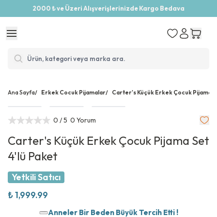
2000 ₺ ve Üzeri Alışverişlerinizde Kargo Bedava
Ana Sayfa
/
Erkek Cocuk Pijamalar
/
Carter's Küçük Erkek Çocuk Pijama Se
0
/ 5
0 Yorum
Carter's Küçük Erkek Çocuk Pijama Set
4'lü Paket
Yetkili Satıcı
₺ 1,999.99
Anneler Bir Beden Büyük Tercih Etti !