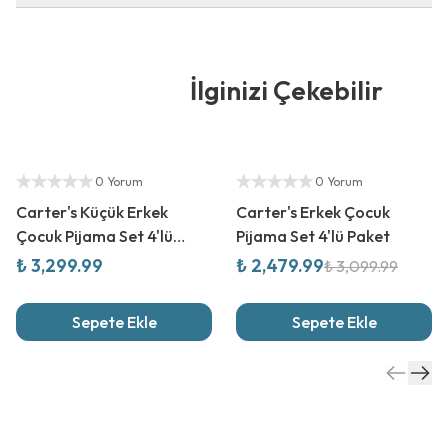
İlginizi Çekebilir
Yetkili Satıcı
%
20
İndirim
Yetkili Satıcı
0 Yorum
0 Yorum
Carter's Küçük Erkek
Carter's Erkek Çocuk
Çocuk Pijama Set 4'lü
Pijama Set 4'lü Paket
Paket
₺ 3,299.99
₺ 2,479.99
₺ 3,099.99
Sepete Ekle
Sepete Ekle