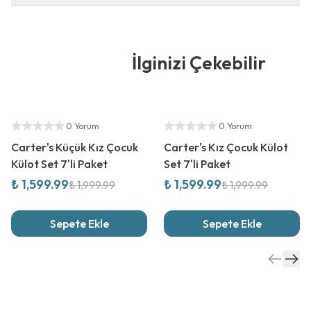
İlginizi Çekebilir
%
20
İndirim
%
20
İndirim
Yetkili Satıcı
Yetkili Satıcı
0 Yorum
0 Yorum
Carter's Küçük Kız Çocuk
Carter's Kız Çocuk Külot
Külot Set 7'li Paket
Set 7'li Paket
₺ 1,599.99
₺ 1,599.99
₺ 1,999.99
₺ 1,999.99
Sepete Ekle
Sepete Ekle