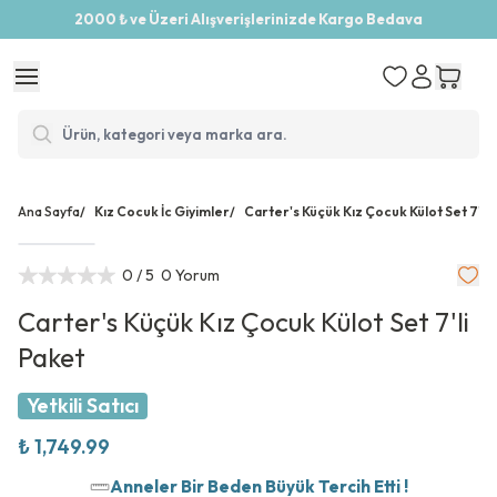
2000 ₺ ve Üzeri Alışverişlerinizde Kargo Bedava
Ana Sayfa
/
Kız Cocuk İc Giyimler
/
Carter's Küçük Kız Çocuk Külot Set 7'li
0
/ 5
0 Yorum
Carter's Küçük Kız Çocuk Külot Set 7'li
Paket
Yetkili Satıcı
₺ 1,749.99
Anneler Bir Beden Büyük Tercih Etti !