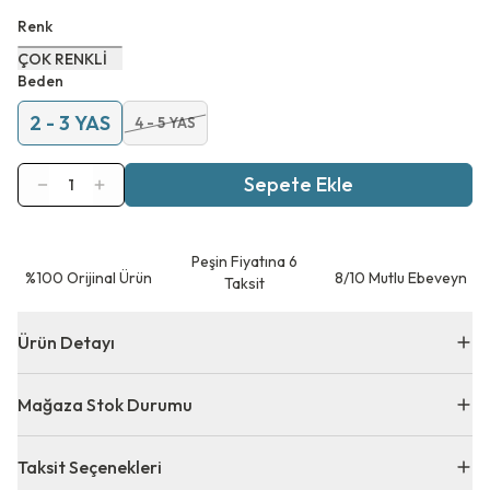
Renk
ÇOK RENKLİ
Beden
2 - 3 YAS
4 - 5 YAS
Sepete Ekle
1
Peşin Fiyatına 6
⁠%100 Orijinal Ürün
8/10 Mutlu Ebeveyn
Taksit
Ürün Detayı
Mağaza Stok Durumu
Taksit Seçenekleri