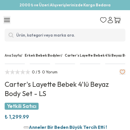
2000 ₺ ve Üzeri Alışverişlerinizde Kargo Bedava
Ana Sayfa
/
Erkek Bebek Bodyler
/
Carter's Layette Bebek 4'lü Beyaz Body
0
/ 5
0 Yorum
Carter's Layette Bebek 4'lü Beyaz
Body Set - LS
Yetkili Satıcı
₺ 1,299.99
Anneler Bir Beden Büyük Tercih Etti !