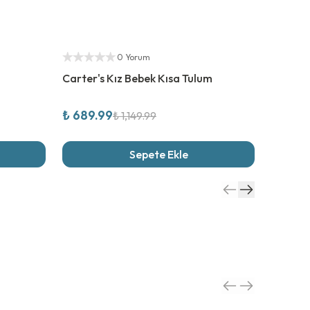
%
40
İndirim
%
40
İn
Yetkili Satıcı
Yetkili S
0 Yorum
Carter's Kız Bebek Kısa Tulum
Carter'
₺ 689.99
₺ 809.
₺ 1,149.99
Sepete Ekle