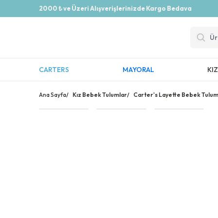
2000 ₺ ve Üzeri Alışverişlerinizde Kargo Bedava
CARTERS
MAYORAL
KI
Ana Sayfa
/
Kız Bebek Tulumlar
/
Carter's Layette Bebek Tulum 