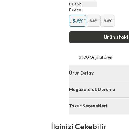
BEYAZ
Beden
3 AY
6 AY
9 AY
Ürün stok
⁠%100 Orijinal Ürün
Ürün Detayı
Mağaza Stok Durumu
Taksit Seçenekleri
 Çekebilir