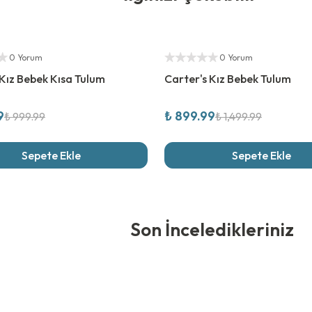
rim
%
40
İndirim
ıcı
Yetkili Satıcı
0 Yorum
0 Yorum
 Kız Bebek Kısa Tulum
Carter's Kız Bebek Tulum
9
₺ 899.99
₺ 999.99
₺ 1,499.99
Sepete Ekle
Sepete Ekle
edikleriniz