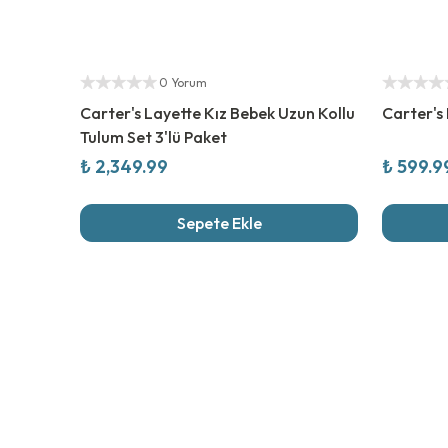
Yetkili Satıcı
%
40
İndi
Yetkili Sat
0 Yorum
Carter's Layette Kız Bebek Uzun Kollu
Carter's
Tulum Set 3'lü Paket
₺ 2,349.99
₺ 599.9
Sepete Ekle
Son İncel