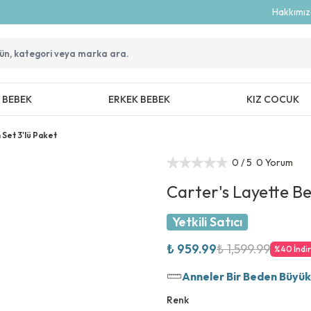
Hakkımı
Z BEBEK
ERKEK BEBEK
KIZ COCUK
Set 3'lü Paket
0
/ 5
0 Yorum
Carter's Layette Be
Yetkili Satıcı
₺ 959.99
₺ 1,599.99
%
40
İndi
Anneler Bir Beden Büyük T
Renk