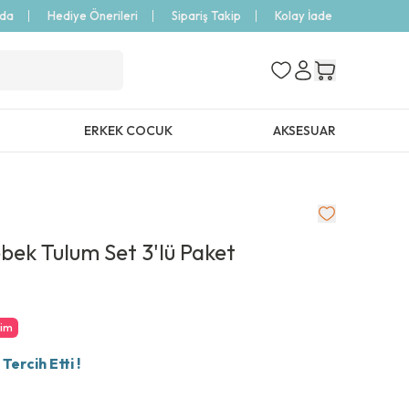
zda
Hediye Önerileri
Sipariş Takip
Kolay İade
ERKEK COCUK
AKSESUAR
bek Tulum Set 3'lü Paket
rim
ercih Etti !