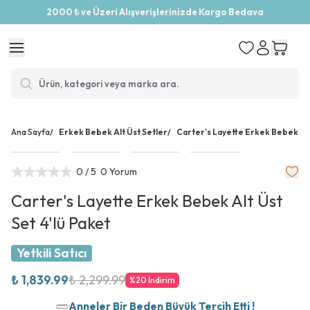
2000 ₺ ve Üzeri Alışverişlerinizde Kargo Bedava
Ana Sayfa
/
Erkek Bebek Alt Üst Setler
/
Carter's Layette Erkek Bebek Alt 
0
/ 5
0 Yorum
Carter's Layette Erkek Bebek Alt Üst
Set 4'lü Paket
Yetkili Satıcı
₺ 1,839.99
₺ 2,299.99
%
20
İndirim
Anneler Bir Beden Büyük Tercih Etti !