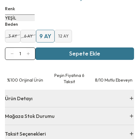
Renk
YEŞİL
Beden
9 AY
3 AY
6 AY
12 AY
Sepete Ekle
1
Peşin Fiyatına 6
⁠%100 Orijinal Ürün
8/10 Mutlu Ebeveyn
Taksit
Ürün Detayı
Mağaza Stok Durumu
Taksit Seçenekleri