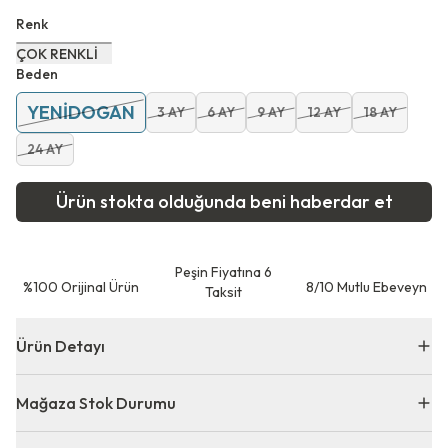
Renk
ÇOK RENKLİ
Beden
YENİDOGAN
3 AY
6 AY
9 AY
12 AY
18 AY
24 AY
Ürün stokta olduğunda beni haberdar et
Peşin Fiyatına 6
⁠%100 Orijinal Ürün
8/10 Mutlu Ebeveyn
Taksit
Ürün Detayı
Mağaza Stok Durumu