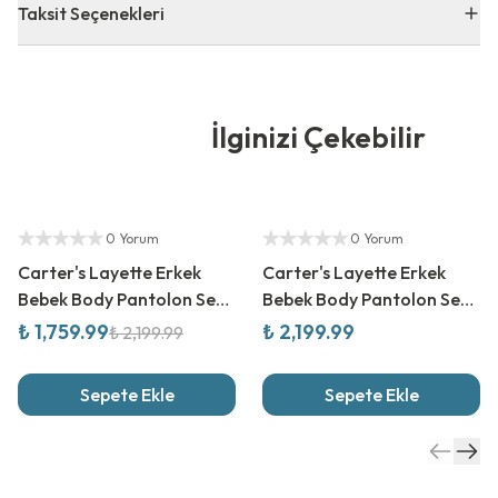
Taksit Seçenekleri
İlginizi Çekebilir
%
20
İndirim
Yetkili Satıcı
Yetkili Satıcı
0 Yorum
0 Yorum
Carter's Layette Erkek
Carter's Layette Erkek
Bebek Body Pantolon Set
Bebek Body Pantolon Set
3Lü Paket
3Lü Paket
₺ 1,759.99
₺ 2,199.99
₺ 2,199.99
Sepete Ekle
Sepete Ekle