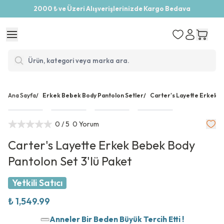
2000 ₺ ve Üzeri Alışverişlerinizde Kargo Bedava
Ana Sayfa
/
Erkek Bebek Body Pantolon Setler
/
Carter's Layette Erkek B
0
/ 5
0 Yorum
Carter's Layette Erkek Bebek Body
Pantolon Set 3'lü Paket
Yetkili Satıcı
₺ 1,549.99
Anneler Bir Beden Büyük Tercih Etti !