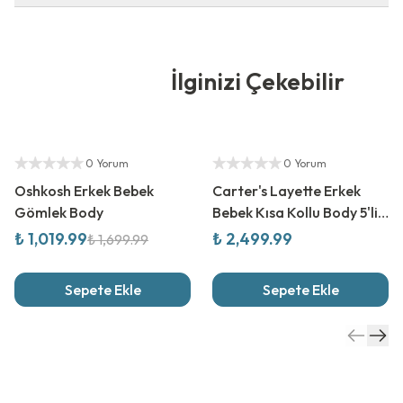
İlginizi Çekebilir
%
40
İndirim
Yetkili Satıcı
Yetkili Satıcı
0 Yorum
0 Yorum
Oshkosh Erkek Bebek
Carter's Layette Erkek
Gömlek Body
Bebek Kısa Kollu Body 5'li
Paket
₺ 1,019.99
₺ 2,499.99
₺ 1,699.99
Sepete Ekle
Sepete Ekle