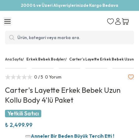
2000 ₺ ve Üzeri Alışverişlerinizde Kargo Bedava
Ana Sayfa
/
Erkek Bebek Bodyler
/
Carter's Layette Erkek Bebek Uzun Kol
0
/ 5
0 Yorum
Carter's Layette Erkek Bebek Uzun
Kollu Body 4'lü Paket
Yetkili Satıcı
₺ 2,499.99
Anneler Bir Beden Büyük Tercih Etti !