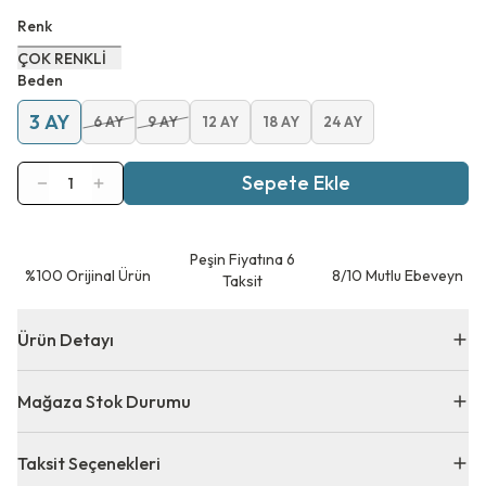
Renk
ÇOK RENKLİ
Beden
3 AY
6 AY
9 AY
12 AY
18 AY
24 AY
Sepete Ekle
1
Peşin Fiyatına 6
⁠%100 Orijinal Ürün
8/10 Mutlu Ebeveyn
Taksit
Ürün Detayı
Mağaza Stok Durumu
Taksit Seçenekleri