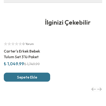
İlginizi Çekebilir
%
40
İndirim
Yetkili Satıcı
0 Yorum
Carter's Erkek Bebek
Tulum Set 3'lü Paket
₺ 1,049.99
₺ 1,749.99
Sepete Ekle