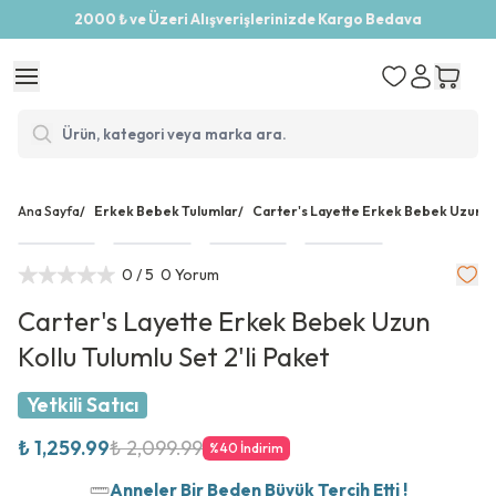
2000 ₺ ve Üzeri Alışverişlerinizde Kargo Bedava
Ana Sayfa
/
Erkek Bebek Tulumlar
/
Carter's Layette Erkek Bebek Uzun Kol
0
/ 5
0 Yorum
Carter's Layette Erkek Bebek Uzun
Kollu Tulumlu Set 2'li Paket
Yetkili Satıcı
₺ 1,259.99
₺ 2,099.99
%
40
İndirim
Anneler Bir Beden Büyük Tercih Etti !