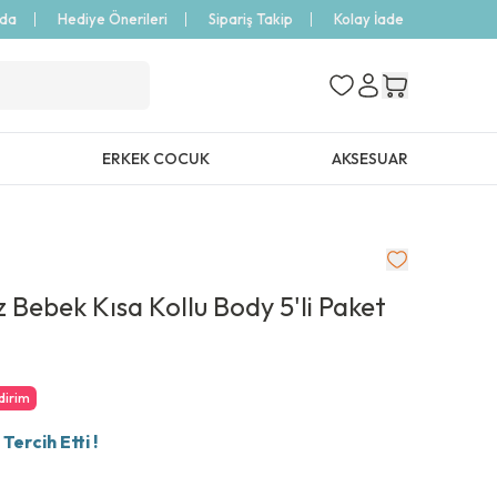
zda
Hediye Önerileri
Sipariş Takip
Kolay İade
ERKEK COCUK
AKSESUAR
z Bebek Kısa Kollu Body 5'li Paket
dirim
ercih Etti !