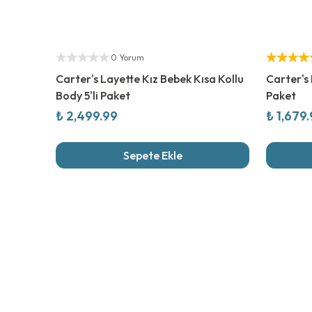
Yetkili Satıcı
%
20
İndi
Yetkili Sat
0 Yorum
Carter's Layette Kız Bebek Kısa Kollu
Carter's 
Body 5'li Paket
Paket
₺ 2,499.99
₺ 1,679
Sepete Ekle
Son İncel