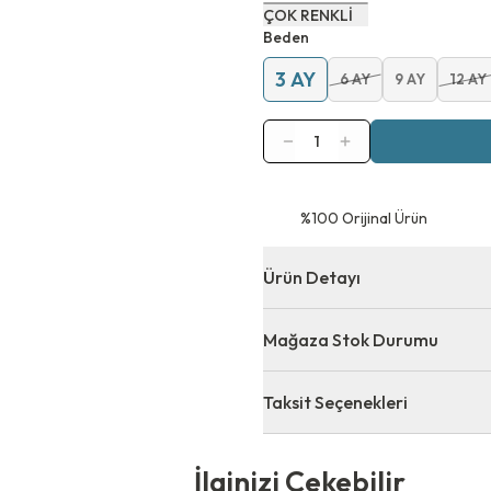
ÇOK RENKLİ
Beden
3 AY
6 AY
9 AY
12 AY
1
⁠%100 Orijinal Ürün
Ürün Detayı
Mağaza Stok Durumu
Taksit Seçenekleri
 Çekebilir