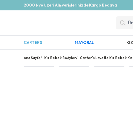
2000 ₺ ve Üzeri Alışverişlerinizde Kargo Bedava
CARTERS
MAYORAL
KI
Ana Sayfa
/
Kız Bebek Bodyler
/
Carter's Layette Kız Bebek Kısa