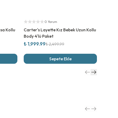
%
20
İndirim
Yetkili S
Yetkili Satıcı
0 Yorum
sa Kollu
Carter's Layette Kız Bebek Uzun Kollu
Carter'
Body 4'lü Paket
Body Se
₺ 1,999.99
₺ 1,29
₺ 2,499.99
Sepete Ekle