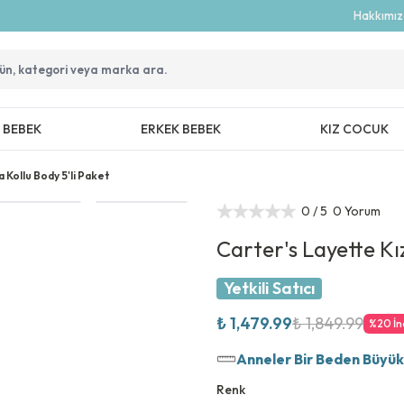
Hakkımı
Z BEBEK
ERKEK BEBEK
KIZ COCUK
 Kollu Body 5'li Paket
0
/ 5
0 Yorum
Carter's Layette Kı
Yetkili Satıcı
₺ 1,479.99
₺ 1,849.99
%
20
İn
Anneler Bir Beden Büyük T
Renk