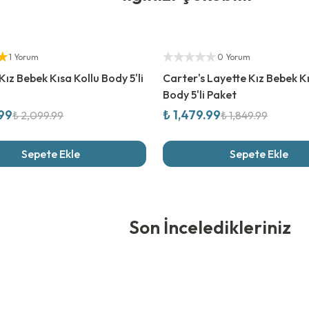
rim
%
20
İndirim
ıcı
Yetkili Satıcı
1 Yorum
0 Yorum
Kız Bebek Kısa Kollu Body 5'li
Carter's Layette Kız Bebek Kı
Body 5'li Paket
.99
₺ 1,479.99
₺ 2,099.99
₺ 1,849.99
Sepete Ekle
Sepete Ekle
edikleriniz