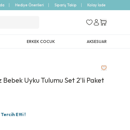
zda
Hediye Önerileri
Sipariş Takip
Kolay İade
ERKEK COCUK
AKSESUAR
z Bebek Uyku Tulumu Set 2'li Paket
ercih Etti !