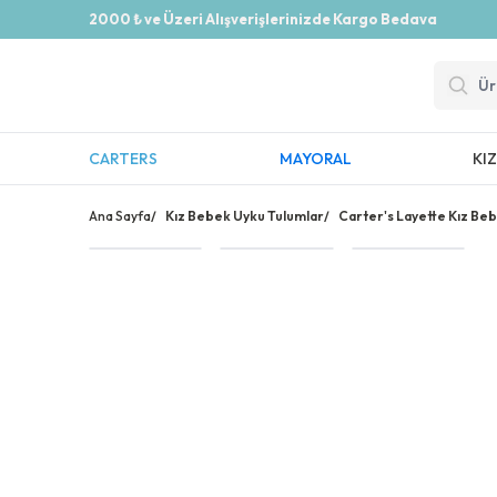
2000 ₺ ve Üzeri Alışverişlerinizde Kargo Bedava
CARTERS
MAYORAL
KI
Ana Sayfa
/
Kız Bebek Uyku Tulumlar
/
Carter's Layette Kız Beb