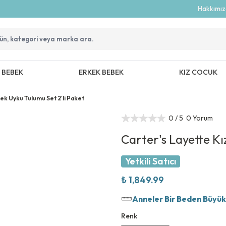
Hakkımı
Z BEBEK
ERKEK BEBEK
KIZ COCUK
ek Uyku Tulumu Set 2'li Paket
0
/ 5
0 Yorum
Carter's Layette Kı
Yetkili Satıcı
₺ 1,849.99
Anneler Bir Beden Büyük T
Renk