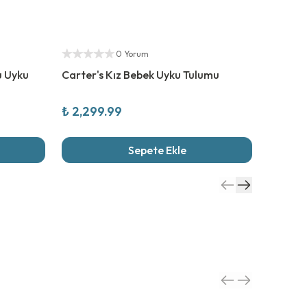
Yetkili Satıcı
Yetkili S
0 Yorum
u Uyku
Carter's Kız Bebek Uyku Tulumu
Carter'
₺ 2,299.99
₺ 1,79
Sepete Ekle