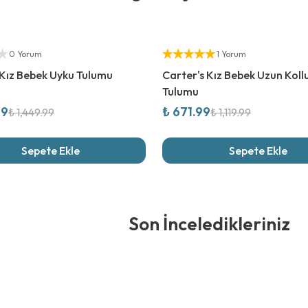
rim
%
40
İndirim
ıcı
Yetkili Satıcı
0 Yorum
1 Yorum
 Kız Bebek Uyku Tulumu
Carter's Kız Bebek Uzun Koll
Tulumu
99
₺ 671.99
₺ 1,449.99
₺ 1,119.99
Sepete Ekle
Sepete Ekle
edikleriniz