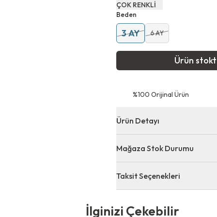
ÇOK RENKLİ
Beden
3 AY
6 AY
Ürün stok
⁠%100 Orijinal Ürün
Ürün Detayı
Mağaza Stok Durumu
Taksit Seçenekleri
 Çekebilir