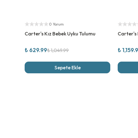
%
40
İndirim
%
20
İndi
Yetkili Satıcı
Yetkili Sat
0 Yorum
Carter's Kız Bebek Uyku Tulumu
Carter's
₺ 629.99
₺ 1,159.
₺ 1,049.99
Sepete Ekle
Son İncel