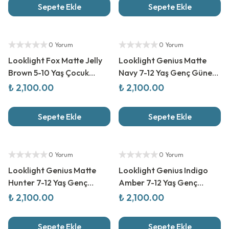
Sepete Ekle
Sepete Ekle
Yetkili Satıcı
Yetkili Satıcı
0 Yorum
0 Yorum
Looklight Fox Matte Jelly
Looklight Genius Matte
Brown 5-10 Yaş Çocuk
Navy 7-12 Yaş Genç Güneş
Güneş Gözlüğü
Gözlüğü
₺ 2,100.00
₺ 2,100.00
Sepete Ekle
Sepete Ekle
Yetkili Satıcı
Yetkili Satıcı
0 Yorum
0 Yorum
Looklight Genius Matte
Looklight Genius Indigo
Hunter 7-12 Yaş Genç
Amber 7-12 Yaş Genç
Güneş Gözlüğü
Güneş Gözlüğü
₺ 2,100.00
₺ 2,100.00
Sepete Ekle
Sepete Ekle