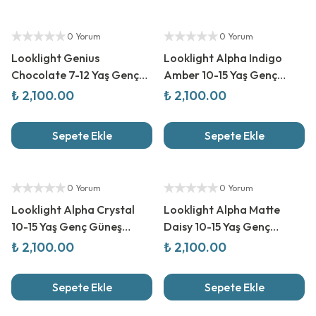
Yetkili Satıcı
Yetkili Satıcı
0 Yorum
0 Yorum
Looklight Genius
Looklight Alpha Indigo
Chocolate 7-12 Yaş Genç
Amber 10-15 Yaş Genç
Güneş Gözlüğü
Güneş Gözlüğü
₺ 2,100.00
₺ 2,100.00
Sepete Ekle
Sepete Ekle
Yetkili Satıcı
Yetkili Satıcı
0 Yorum
0 Yorum
Looklight Alpha Crystal
Looklight Alpha Matte
10-15 Yaş Genç Güneş
Daisy 10-15 Yaş Genç
Gözlüğü
Güneş Gözlüğü
₺ 2,100.00
₺ 2,100.00
Sepete Ekle
Sepete Ekle