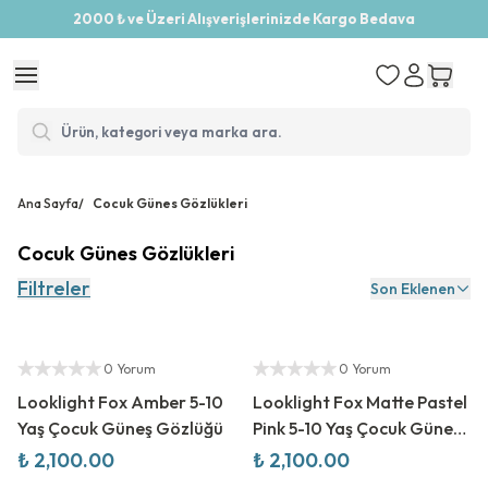
2000 ₺ ve Üzeri Alışverişlerinizde Kargo Bedava
Ana Sayfa
/
Cocuk Günes Gözlükleri
Cocuk Günes Gözlükleri
Filtreler
Son Eklenen
Yetkili Satıcı
Yetkili Satıcı
0 Yorum
0 Yorum
Looklight Fox Amber 5-10
Looklight Fox Matte Pastel
Yaş Çocuk Güneş Gözlüğü
Pink 5-10 Yaş Çocuk Güneş
Gözlüğü
₺ 2,100.00
₺ 2,100.00