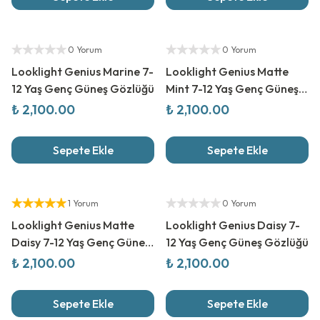
Yetkili Satıcı
Yetkili Satıcı
0 Yorum
0 Yorum
Looklight Genius Marine 7-
Looklight Genius Matte
12 Yaş Genç Güneş Gözlüğü
Mint 7-12 Yaş Genç Güneş
Gözlüğü
₺ 2,100.00
₺ 2,100.00
Sepete Ekle
Sepete Ekle
Yetkili Satıcı
Yetkili Satıcı
1 Yorum
0 Yorum
Looklight Genius Matte
Looklight Genius Daisy 7-
Daisy 7-12 Yaş Genç Güneş
12 Yaş Genç Güneş Gözlüğü
Gözlüğü
₺ 2,100.00
₺ 2,100.00
Sepete Ekle
Sepete Ekle