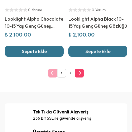
Yetkili Satıcı
Yetkili Satıcı
0 Yorum
0 Yorum
Looklight Alpha Chocolate
Looklight Alpha Black 10-
10-15 Yaş Genç Güneş
15 Yaş Genç Güneş Gözlüğü
Gözlüğü
₺ 2,100.00
₺ 2,100.00
Sepete Ekle
Sepete Ekle
1
2
Tek Tıkla Güvenli Alışveriş
256 Bit SSL ile güvende alışveriş
Ücretsiz Kargo