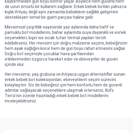
kaybetmeden gün boyu konfor yaşar. Böylece hem güvenli hem
de uzun ömürlü bir kullanım sağlanır. Erkek bebek botları yalnızca
kışlık ihtiyaç değil aynı zamanda bebeklerin sağlıklı gelişimini
destekleyen temel bir giyim parçası haline gelir.
Mevsimsel çeşitlilik sayesinde yaz aylarında daha hafif ve
pamuklu bot modellerini, bahar aylarında suya dayanıklı ve esnek
seçenekleri, kışın ise sıcak tutan termal yapıları tercih
edebilirsiniz. Her mevsim için doğru malzeme seçimi, bebeğinizin
hem ayak sağlığını korur hem de gün boyu rahat etmesini sağlar.
Doğru bot seçimiyle çocuklar hava şartlarından
etkilenmeden özgürce hareket eder ve ebeveynler de güven
içinde olur.
Her mevsime, yaş grubuna ve ihtiyaca uygun alternatifler sunan
erkek bebek bot koleksiyonları, ebeveynlerin seçim sürecini
kolaylaştırır. Siz de bebeğiniz için hem konforlu hem de güvenli
adımlar sağlayacak seçeneklere ulaşmak isterseniz, Kid’s
Terra’nın özenle hazırladığı erkek bebek bot modellerini
inceleyebilirsiniz.