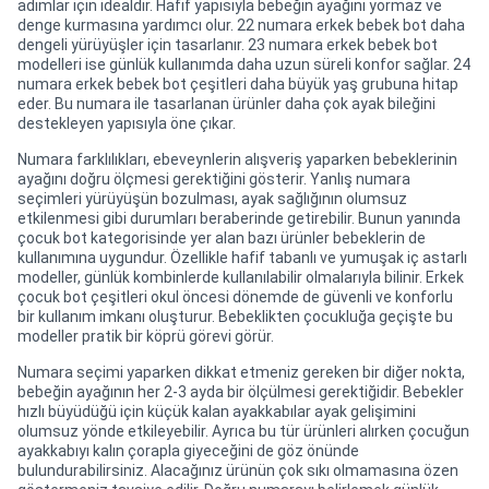
adımlar için idealdir. Hafif yapısıyla bebeğin ayağını yormaz ve
denge kurmasına yardımcı olur. 22 numara erkek bebek bot daha
dengeli yürüyüşler için tasarlanır. 23 numara erkek bebek bot
modelleri ise günlük kullanımda daha uzun süreli konfor sağlar. 24
numara erkek bebek bot çeşitleri daha büyük yaş grubuna hitap
eder. Bu numara ile tasarlanan ürünler daha çok ayak bileğini
destekleyen yapısıyla öne çıkar.
Numara farklılıkları, ebeveynlerin alışveriş yaparken bebeklerinin
ayağını doğru ölçmesi gerektiğini gösterir. Yanlış numara
seçimleri yürüyüşün bozulması, ayak sağlığının olumsuz
etkilenmesi gibi durumları beraberinde getirebilir. Bunun yanında
çocuk bot kategorisinde yer alan bazı ürünler bebeklerin de
kullanımına uygundur. Özellikle hafif tabanlı ve yumuşak iç astarlı
modeller, günlük kombinlerde kullanılabilir olmalarıyla bilinir. Erkek
çocuk bot çeşitleri okul öncesi dönemde de güvenli ve konforlu
bir kullanım imkanı oluşturur. Bebeklikten çocukluğa geçişte bu
modeller pratik bir köprü görevi görür.
Numara seçimi yaparken dikkat etmeniz gereken bir diğer nokta,
bebeğin ayağının her 2-3 ayda bir ölçülmesi gerektiğidir. Bebekler
hızlı büyüdüğü için küçük kalan ayakkabılar ayak gelişimini
olumsuz yönde etkileyebilir. Ayrıca bu tür ürünleri alırken çocuğun
ayakkabıyı kalın çorapla giyeceğini de göz önünde
bulundurabilirsiniz. Alacağınız ürünün çok sıkı olmamasına özen