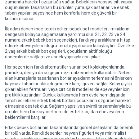
zamanda hareket özgürlüğü sağlar. Bebeklerin hassas cilt yapısı
düşünülerek tasarlanan bu ürünler, yumuşak astarları ve esnek
taban yapıları sayesinde hem konforlu hem de güvenli bir
kullanım sunar.
İlk adım döneminde tercih edilen bebek bot modelleri, miniklerin
dengesini kolayca sağlamasına yardımcı olur. 21, 22, 23 ve 24
numara erkek bebek bot seçenekleri, farklı yaş aralıklarına hitap
ederek ebeveynlerin doğru tercihi yapmasını kolaylaştırır. Özellikle
2 yaş erkek bebek bot çeşitleri, çocukların aktif olduğu
dönemlerde sağlam ve esnek yapısıyla öne çıkar.
Her sezon için farklı alternatifler sunan bot koleksiyonlarında
pamuklu, deri ya da su geçirmez malzemeler kullanılabilir. Nefes
alan kumaşlarla tasarlanan botlar ayakların terlemesini önlerken
kaymaz tabanlar olası düşmelere karşı güven sağlar. Kolay giyilip
çıkarılabilen fermuarlı veya cırt cırtlı modeller de ebeveynler için
pratiklik kazandırır. Günlük kullanımda hem evde hem dışarıda
tercih edilebilen erkek bebek botları, çocukların özgürce hareket
etmesine destek olur. Sağlam yapısı ve sevimli tasarımlarıyla bu
ürünler hem fonksiyonel hem de estetik açıdan ebeveynlerin
beklentilerini karşılar.
Erkek bebek botlarının tasarımlarında görsel detayların da önemli
bir rolü vardır. Renkli desenler, hayvan figürleri veya minimalist
çizgiler, miniklerin ilgisini çekerek bot giymeyi daha eğlenceli hale