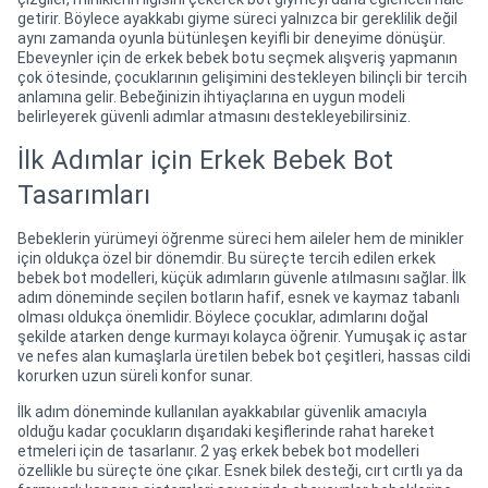
getirir. Böylece ayakkabı giyme süreci yalnızca bir gereklilik değil
aynı zamanda oyunla bütünleşen keyifli bir deneyime dönüşür.
Ebeveynler için de erkek bebek botu seçmek alışveriş yapmanın
çok ötesinde, çocuklarının gelişimini destekleyen bilinçli bir tercih
anlamına gelir. Bebeğinizin ihtiyaçlarına en uygun modeli
belirleyerek güvenli adımlar atmasını destekleyebilirsiniz.
İlk Adımlar için Erkek Bebek Bot
Tasarımları
Bebeklerin yürümeyi öğrenme süreci hem aileler hem de minikler
için oldukça özel bir dönemdir. Bu süreçte tercih edilen erkek
bebek bot modelleri, küçük adımların güvenle atılmasını sağlar. İlk
adım döneminde seçilen botların hafif, esnek ve kaymaz tabanlı
olması oldukça önemlidir. Böylece çocuklar, adımlarını doğal
şekilde atarken denge kurmayı kolayca öğrenir. Yumuşak iç astar
ve nefes alan kumaşlarla üretilen bebek bot çeşitleri, hassas cildi
korurken uzun süreli konfor sunar.
İlk adım döneminde kullanılan ayakkabılar güvenlik amacıyla
olduğu kadar çocukların dışarıdaki keşiflerinde rahat hareket
etmeleri için de tasarlanır. 2 yaş erkek bebek bot modelleri
özellikle bu süreçte öne çıkar. Esnek bilek desteği, cırt cırtlı ya da