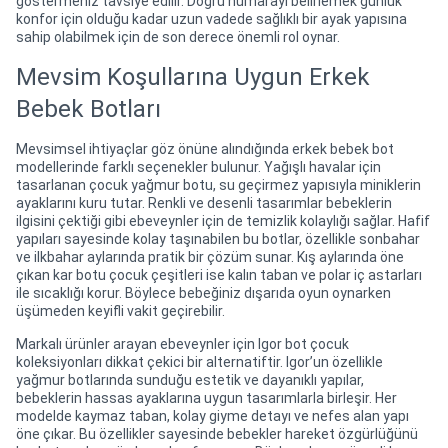
göstermeniz tavsiye edilir. Doğru numarayı belirlemek günlük
konfor için olduğu kadar uzun vadede sağlıklı bir ayak yapısına
sahip olabilmek için de son derece önemli rol oynar.
Mevsim Koşullarına Uygun Erkek
Bebek Botları
Mevsimsel ihtiyaçlar göz önüne alındığında erkek bebek bot
modellerinde farklı seçenekler bulunur. Yağışlı havalar için
tasarlanan çocuk yağmur botu, su geçirmez yapısıyla miniklerin
ayaklarını kuru tutar. Renkli ve desenli tasarımlar bebeklerin
ilgisini çektiği gibi ebeveynler için de temizlik kolaylığı sağlar. Hafif
yapıları sayesinde kolay taşınabilen bu botlar, özellikle sonbahar
ve ilkbahar aylarında pratik bir çözüm sunar. Kış aylarında öne
çıkan kar botu çocuk çeşitleri ise kalın taban ve polar iç astarları
ile sıcaklığı korur. Böylece bebeğiniz dışarıda oyun oynarken
üşümeden keyifli vakit geçirebilir.
Markalı ürünler arayan ebeveynler için Igor bot çocuk
koleksiyonları dikkat çekici bir alternatiftir. Igor’un özellikle
yağmur botlarında sunduğu estetik ve dayanıklı yapılar,
bebeklerin hassas ayaklarına uygun tasarımlarla birleşir. Her
modelde kaymaz taban, kolay giyme detayı ve nefes alan yapı
öne çıkar. Bu özellikler sayesinde bebekler hareket özgürlüğünü