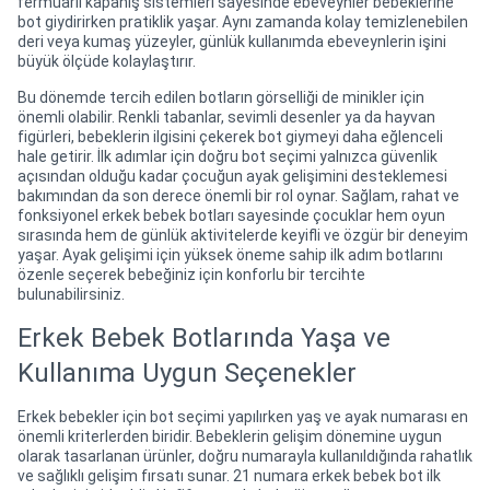
fermuarlı kapanış sistemleri sayesinde ebeveynler bebeklerine
bot giydirirken pratiklik yaşar. Aynı zamanda kolay temizlenebilen
deri veya kumaş yüzeyler, günlük kullanımda ebeveynlerin işini
büyük ölçüde kolaylaştırır.
Bu dönemde tercih edilen botların görselliği de minikler için
önemli olabilir. Renkli tabanlar, sevimli desenler ya da hayvan
figürleri, bebeklerin ilgisini çekerek bot giymeyi daha eğlenceli
hale getirir. İlk adımlar için doğru bot seçimi yalnızca güvenlik
açısından olduğu kadar çocuğun ayak gelişimini desteklemesi
bakımından da son derece önemli bir rol oynar. Sağlam, rahat ve
fonksiyonel erkek bebek botları sayesinde çocuklar hem oyun
sırasında hem de günlük aktivitelerde keyifli ve özgür bir deneyim
yaşar. Ayak gelişimi için yüksek öneme sahip ilk adım botlarını
özenle seçerek bebeğiniz için konforlu bir tercihte
bulunabilirsiniz.
Erkek Bebek Botlarında Yaşa ve
Kullanıma Uygun Seçenekler
Erkek bebekler için bot seçimi yapılırken yaş ve ayak numarası en
önemli kriterlerden biridir. Bebeklerin gelişim dönemine uygun
olarak tasarlanan ürünler, doğru numarayla kullanıldığında rahatlık
ve sağlıklı gelişim fırsatı sunar. 21 numara erkek bebek bot ilk