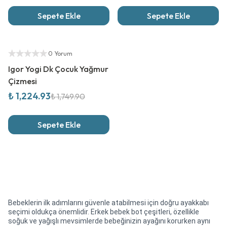
Sepete Ekle
Sepete Ekle
%
30
İndirim
Yetkili Satıcı
0 Yorum
Igor Yogi Dk Çocuk Yağmur
Çizmesi
₺ 1,224.93
₺ 1,749.90
Sepete Ekle
Bebeklerin ilk adımlarını güvenle atabilmesi için doğru ayakkabı
seçimi oldukça önemlidir. Erkek bebek bot çeşitleri, özellikle
soğuk ve yağışlı mevsimlerde bebeğinizin ayağını korurken aynı