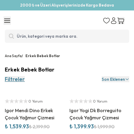
2000 ₺ ve Üzeri Alışverişlerinizde Kargo Bedava
Ana Sayfa
/
Erkek Bebek Botlar
Erkek Bebek Botlar
Filtreler
Son Eklenen
%
30
İndirim
%
30
İndirim
Yetkili Satıcı
Yetkili Satıcı
0 Yorum
0 Yorum
Igor Mendi Dino Erkek
Igor Yogi Dk Borreguito
Çocuk Yağmur Çizmesi
Çocuk Yağmur Çizmesi
₺ 1,539.93
₺ 1,399.93
₺ 2,199.90
₺ 1,999.90