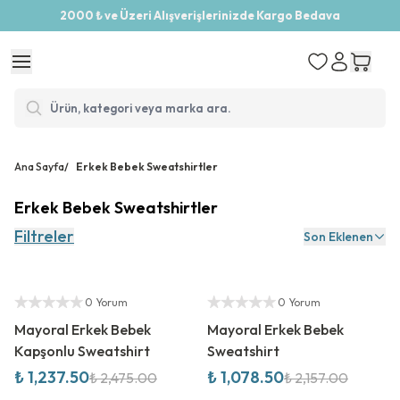
2000 ₺ ve Üzeri Alışverişlerinizde Kargo Bedava
Ana Sayfa
/
Erkek Bebek Sweatshirtler
Erkek Bebek Sweatshirtler
Filtreler
Son Eklenen
%
50
İndirim
%
50
İndirim
Yetkili Satıcı
Yetkili Satıcı
0 Yorum
0 Yorum
Mayoral Erkek Bebek
Mayoral Erkek Bebek
Kapşonlu Sweatshirt
Sweatshirt
₺ 1,237.50
₺ 1,078.50
₺ 2,475.00
₺ 2,157.00