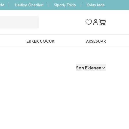
zda
Hediye Önerileri
Sipariş Takip
Kolay İade
ERKEK COCUK
AKSESUAR
Son Eklenen