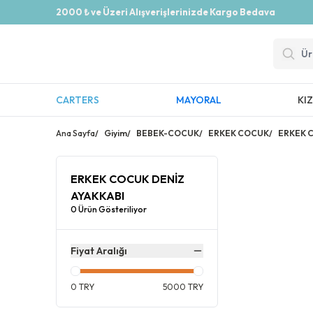
2000 ₺ ve Üzeri Alışverişlerinizde Kargo Bedava
CARTERS
MAYORAL
KI
Ana Sayfa
/
Giyim
/
BEBEK-COCUK
/
ERKEK COCUK
/
ERKEK 
ERKEK COCUK DENİZ
AYAKKABI
0 Ürün Gösteriliyor
Fiyat Aralığı
0
TRY
5000
TRY