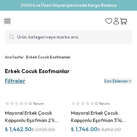
2000 ₺ ve Üzeri Alışverişlerinizde Kargo Bedava
Ana Sayfa
/
Erkek Cocuk Esofmanlar
Erkek Cocuk Esofmanlar
Filtreler
Son Eklenen
%
50
İndirim
%
50
İndirim
Yetkili Satıcı
Yetkili Satıcı
0 Yorum
0 Yorum
Mayoral Erkek Çocuk
Mayoral Erkek Çocuk
Kapşonlu Eşofman 2'li
Kapşonlu Eşofman 3'lü
Takım
Takım
₺ 1,462.50
₺ 1,746.00
₺ 2,925.00
₺ 3,492.00