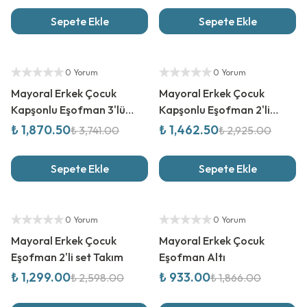
Sepete Ekle
Sepete Ekle
%
50
İndirim
%
50
İndirim
Yetkili Satıcı
Yetkili Satıcı
0 Yorum
0 Yorum
Mayoral Erkek Çocuk
Mayoral Erkek Çocuk
Kapşonlu Eşofman 3'lü
Kapşonlu Eşofman 2'li
Takım
Takım
₺ 1,870.50
₺ 1,462.50
₺ 3,741.00
₺ 2,925.00
Sepete Ekle
Sepete Ekle
%
50
İndirim
%
50
İndirim
Yetkili Satıcı
Yetkili Satıcı
0 Yorum
0 Yorum
Mayoral Erkek Çocuk
Mayoral Erkek Çocuk
Eşofman 2'li set Takım
Eşofman Altı
₺ 1,299.00
₺ 933.00
₺ 2,598.00
₺ 1,866.00