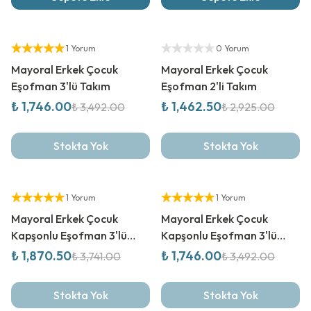
%
50
İndirim
%
50
İndirim
Yetkili Satıcı
Yetkili Satıcı
1 Yorum
0 Yorum
Mayoral Erkek Çocuk
Mayoral Erkek Çocuk
Eşofman 3'lü Takım
Eşofman 2'li Takım
₺ 1,746.00
₺ 1,462.50
₺ 3,492.00
₺ 2,925.00
Stokta Yok
Stokta Yok
%
50
İndirim
%
50
İndirim
Yetkili Satıcı
Yetkili Satıcı
1 Yorum
1 Yorum
Mayoral Erkek Çocuk
Mayoral Erkek Çocuk
Kapşonlu Eşofman 3'lü
Kapşonlu Eşofman 3'lü
Takım
Takım
₺ 1,870.50
₺ 1,746.00
₺ 3,741.00
₺ 3,492.00
Stokta Yok
Stokta Yok