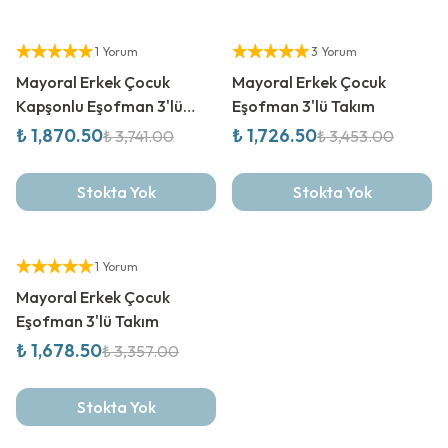
%
50
İndirim
%
50
İndirim
Yetkili Satıcı
Yetkili Satıcı
1 Yorum
3 Yorum
Mayoral Erkek Çocuk
Mayoral Erkek Çocuk
Kapşonlu Eşofman 3'lü
Eşofman 3'lü Takım
Takım
₺ 1,870.50
₺ 1,726.50
₺ 3,741.00
₺ 3,453.00
Stokta Yok
Stokta Yok
%
50
İndirim
Yetkili Satıcı
1 Yorum
Mayoral Erkek Çocuk
Eşofman 3'lü Takım
₺ 1,678.50
₺ 3,357.00
Stokta Yok