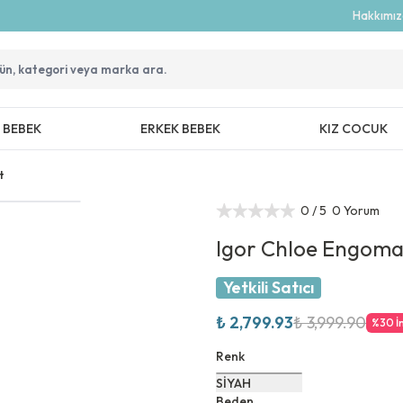
Hakkımı
Z BEBEK
ERKEK BEBEK
KIZ COCUK
t
0
/ 5
0 Yorum
Igor Chloe Engoma
Yetkili Satıcı
₺ 2,799.93
₺ 3,999.90
%
30
İ
Renk
SİYAH
Beden