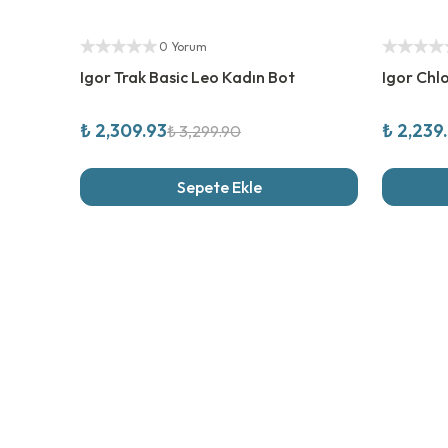
%
30
İndirim
%
30
İndi
Yetkili Satıcı
Yetkili Sat
0 Yorum
Igor Trak Basic Leo Kadın Bot
Igor Chl
₺ 2,309.93
₺ 2,239
₺ 3,299.90
Sepete Ekle
Son İncel