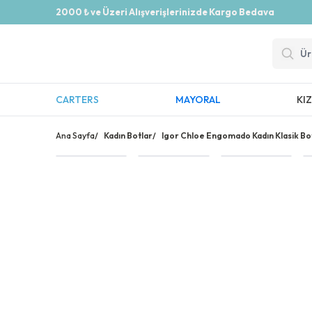
2000 ₺ ve Üzeri Alışverişlerinizde Kargo Bedava
CARTERS
MAYORAL
KI
Ana Sayfa
/
Kadın Botlar
/
Igor Chloe Engomado Kadın Klasik Bo