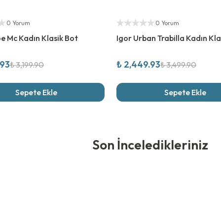
rim
%
30
İndirim
ıcı
Yetkili Satıcı
0 Yorum
0 Yorum
oe Mc Kadın Klasik Bot
Igor Urban Trabilla Kadın Kla
.93
₺ 2,449.93
₺ 3,199.90
₺ 3,499.90
Sepete Ekle
Sepete Ekle
edikleriniz