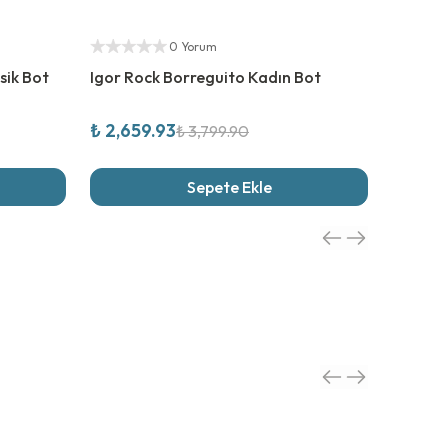
%
30
İndirim
Yetkili Satıcı
0 Yorum
sik Bot
Igor Rock Borreguito Kadın Bot
₺ 2,659.93
₺ 3,799.90
Sepete Ekle