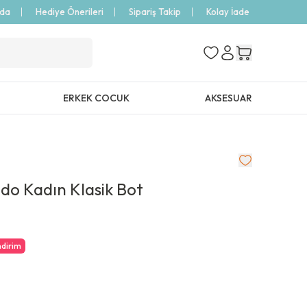
zda
Hediye Önerileri
Sipariş Takip
Kolay İade
ERKEK COCUK
AKSESUAR
do Kadın Klasik Bot
ndirim