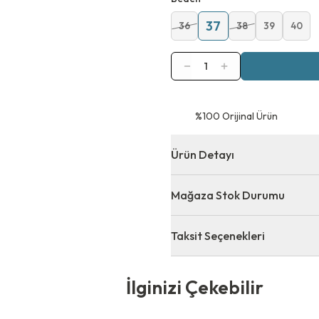
37
36
38
39
40
1
⁠%100 Orijinal Ürün
Ürün Detayı
Mağaza Stok Durumu
Taksit Seçenekleri
 Çekebilir