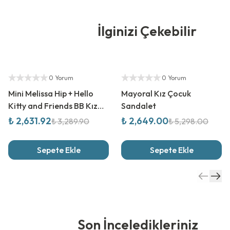
İlginizi Çekebilir
%
20
İndirim
%
50
İndirim
Yetkili Satıcı
Yetkili Satıcı
0 Yorum
0 Yorum
Mini Melissa Hip + Hello
Mayoral Kız Çocuk
Kitty and Friends BB Kız
Sandalet
Çocuk Sandalet
₺ 2,631.92
₺ 2,649.00
₺ 3,289.90
₺ 5,298.00
Sepete Ekle
Sepete Ekle
Son İnceledikleriniz