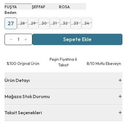
FUŞYA
ŞEFFAF
ROSA
Beden
27
28
29
30
31
32
33
34
Sepete Ekle
1
Peşin Fiyatına 6
⁠%100 Orijinal Ürün
8/10 Mutlu Ebeveyn
Taksit
Ürün Detayı
Mağaza Stok Durumu
Taksit Seçenekleri