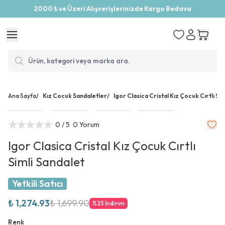
2000 ₺ ve Üzeri Alışverişlerinizde Kargo Bedava
Ana Sayfa
/
Kız Cocuk Sandaletler
/
Igor Clasica Cristal Kız Çocuk Cırtlı Si
0
/ 5
0 Yorum
Igor Clasica Cristal Kız Çocuk Cırtlı
Simli Sandalet
Yetkili Satıcı
₺ 1,274.93
₺ 1,699.90
%
25
İndirim
Renk