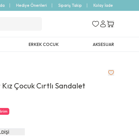
zda
Hediye Önerileri
Sipariş Takip
Kolay İade
ERKEK COCUK
AKSESUAR
 Kız Çocuk Cırtlı Sandalet
dirim
LDİŞİ