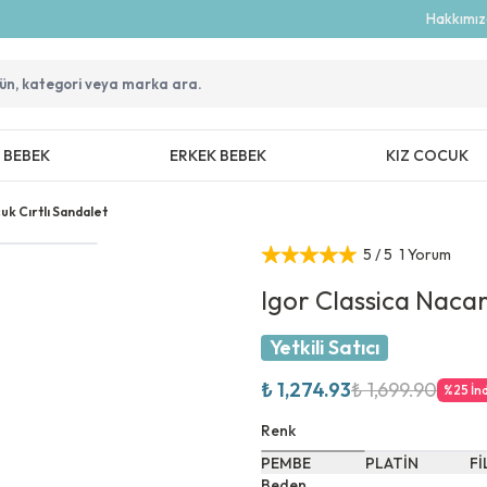
Hakkımı
Z BEBEK
ERKEK BEBEK
KIZ COCUK
uk Cırtlı Sandalet
5
/ 5
1 Yorum
Igor Classica Nacar
Yetkili Satıcı
₺ 1,274.93
₺ 1,699.90
%
25
İn
Renk
PEMBE
PLATİN
Fİ
Beden