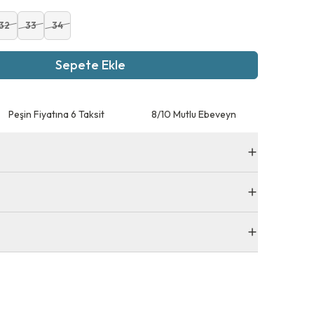
32
33
34
Sepete Ekle
Peşin Fiyatına 6 Taksit
8/10 Mutlu Ebeveyn