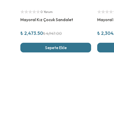
%
50
İndirim
%
50
İndi
Yetkili Satıcı
Yetkili Sat
0 Yorum
Mayoral Kız Çocuk Sandalet
Mayoral 
₺ 2,473.50
₺ 2,304
₺ 4,947.00
Sepete Ekle
Son İncel