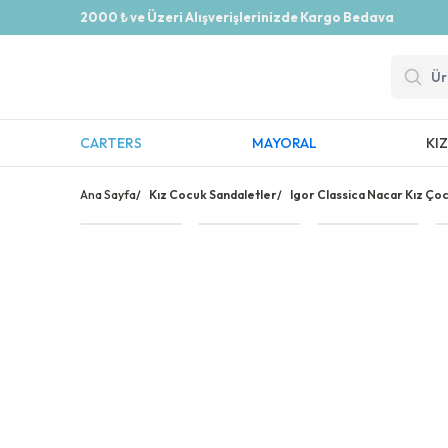
2000 ₺ ve Üzeri Alışverişlerinizde Kargo Bedava
CARTERS
MAYORAL
KI
Ana Sayfa
/
Kız Cocuk Sandaletler
/
Igor Classica Nacar Kız Çoc