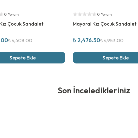
rim
%
50
İndirim
ıcı
Yetkili Satıcı
0 Yorum
0 Yorum
Kız Çocuk Sandalet
Mayoral Kız Çocuk Sandalet
.00
₺ 2,476.50
₺ 4,608.00
₺ 4,953.00
Sepete Ekle
Sepete Ekle
edikleriniz