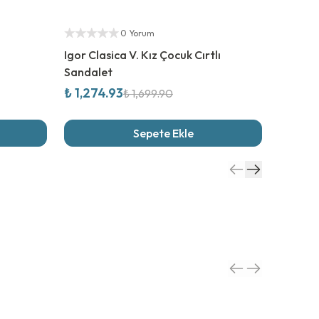
%
25
İndirim
%
25
İnd
Yetkili Satıcı
Yetkili S
0 Yorum
Igor Clasica V. Kız Çocuk Cırtlı
Igor To
Sandalet
Sandal
₺ 1,274.93
₺ 1,34
₺ 1,699.90
Sepete Ekle