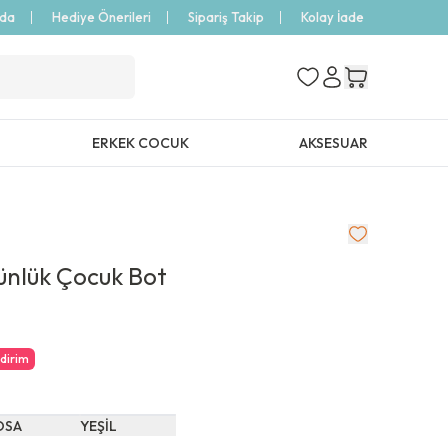
zda
Hediye Önerileri
Sipariş Takip
Kolay İade
ERKEK COCUK
AKSESUAR
ünlük Çocuk Bot
ndirim
OSA
YEŞİL