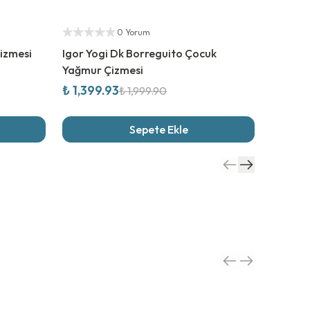
%
30
İndirim
%
40
İn
Yetkili Satıcı
Yetkili S
0 Yorum
izmesi
Igor Yogi Dk Borreguito Çocuk
Buckhea
Yağmur Çizmesi
Cırtlı B
₺ 1,399.93
₺ 1,97
₺ 1,999.90
Sepete Ekle