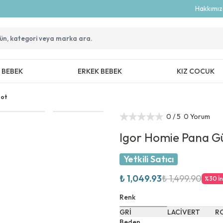
Hakkımı
Z BEBEK
ERKEK BEBEK
KIZ COCUK
Bot
0
/ 5
0 Yorum
Igor Homie Pana G
Yetkili Satıcı
₺ 1,049.93
₺ 1,499.90
%
30
İ
Renk
GRİ
LACİVERT
R
Beden