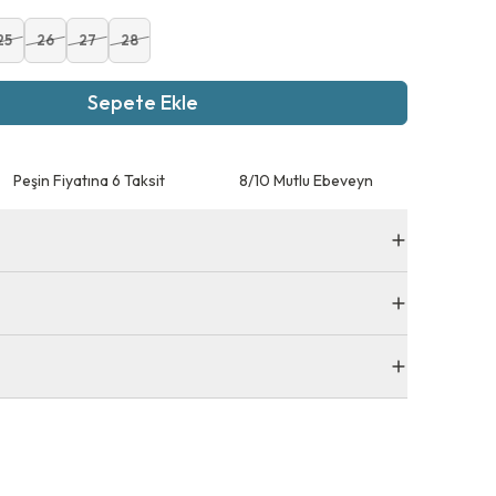
25
26
27
28
Sepete Ekle
Peşin Fiyatına 6 Taksit
8/10 Mutlu Ebeveyn