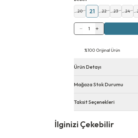
21
20
22
23
24
1
⁠%100 Orijinal Ürün
Ürün Detayı
Mağaza Stok Durumu
Taksit Seçenekleri
 Çekebilir