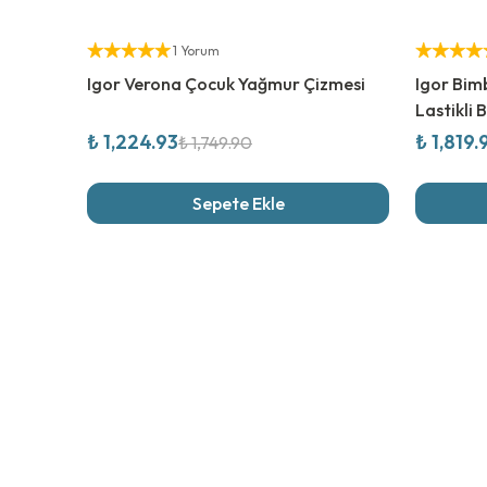
%
30
İndirim
%
30
İndi
Yetkili Satıcı
Yetkili Sat
1 Yorum
Igor Verona Çocuk Yağmur Çizmesi
Igor Bimb
Lastikli 
₺ 1,224.93
₺ 1,819.
₺ 1,749.90
Sepete Ekle
Son İncel