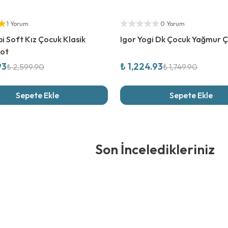
rim
%
30
İndirim
ıcı
Yetkili Satıcı
1 Yorum
0 Yorum
i Soft Kız Çocuk Klasik
Igor Yogi Dk Çocuk Yağmur Ç
Bot
93
₺ 1,224.93
₺ 2,599.90
₺ 1,749.90
Sepete Ekle
Sepete Ekle
edikleriniz