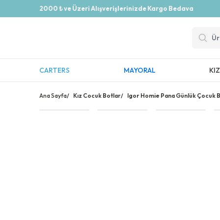
2000 ₺ ve Üzeri Alışverişlerinizde Kargo Bedava
CARTERS
MAYORAL
KI
Ana Sayfa
/
Kız Cocuk Botlar
/
Igor Homie Pana Günlük Çocuk 