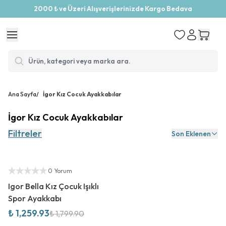
2000 ₺ ve Üzeri Alışverişlerinizde Kargo Bedava
Ana Sayfa
/
İgor Kız Cocuk Ayakkabılar
İgor Kız Cocuk Ayakkabılar
Filtreler
Son Eklenen
%
30
İndirim
Yetkili Satıcı
0 Yorum
Igor Bella Kız Çocuk Işıklı
Spor Ayakkabı
₺ 1,259.93
₺ 1,799.90