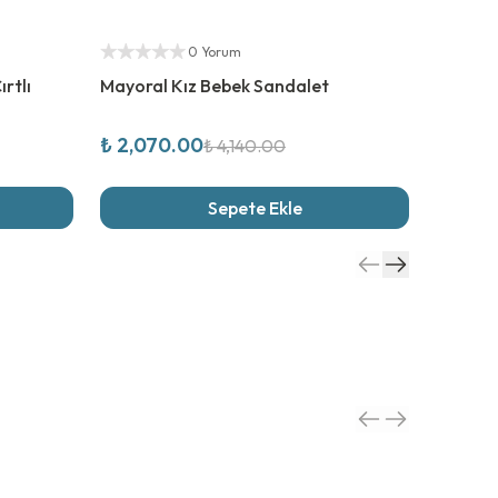
%
50
İndirim
%
25
İnd
Yetkili Satıcı
Yetkili S
0 Yorum
Mayoral Kız Bebek Sandalet
Igor To
Sandal
₺ 2,070.00
₺ 1,34
₺ 4,140.00
Sepete Ekle