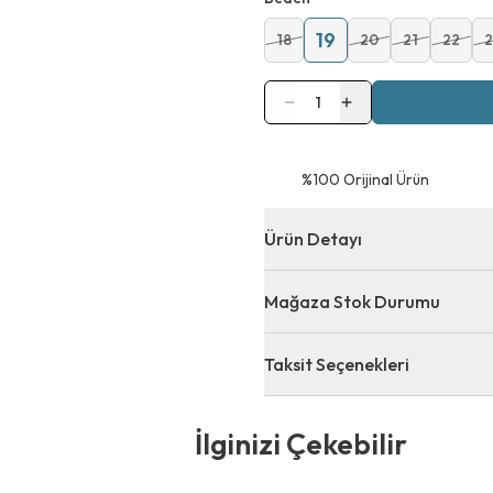
19
18
20
21
22
2
1
⁠%100 Orijinal Ürün
Ürün Detayı
Mağaza Stok Durumu
Taksit Seçenekleri
 Çekebilir