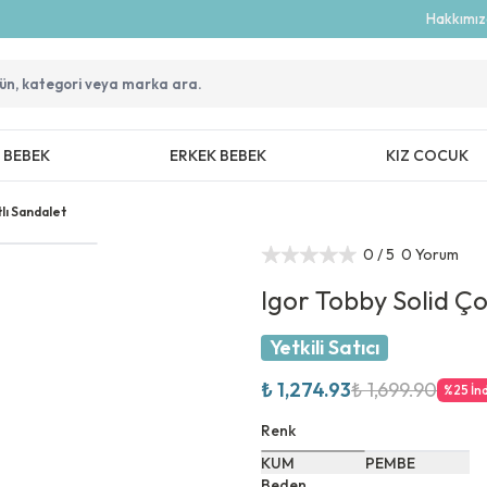
Hakkımı
Z BEBEK
ERKEK BEBEK
KIZ COCUK
lı Sandalet
0
/ 5
0 Yorum
Igor Tobby Solid Ço
Yetkili Satıcı
₺ 1,274.93
₺ 1,699.90
%
25
İn
Renk
KUM
PEMBE
Beden