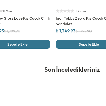
rim
%
25
İndirim
ıcı
Yetkili Satıcı
0 Yorum
0 Yorum
y Gloss Love Kız Çocuk Cırtlı
Igor Tobby Zebra Kız Çocuk Cırtlı
t
Sandalet
.93
₺ 1,349.93
₺ 1,799.90
₺ 1,799.90
Sepete Ekle
Sepete Ekle
edikleriniz