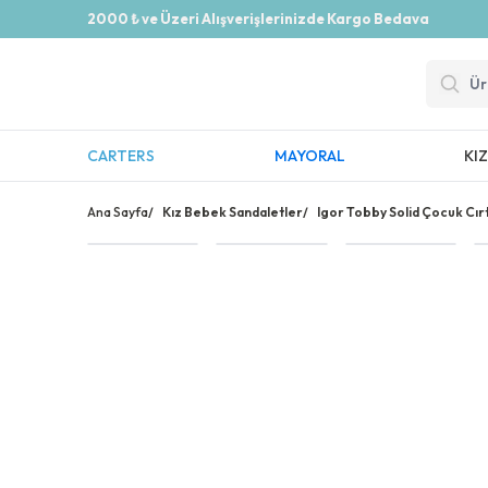
2000 ₺ ve Üzeri Alışverişlerinizde Kargo Bedava
CARTERS
MAYORAL
KI
Ana Sayfa
/
Kız Bebek Sandaletler
/
Igor Tobby Solid Çocuk Cırt