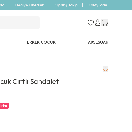
zda
Hediye Önerileri
Sipariş Takip
Kolay İade
ERKEK COCUK
AKSESUAR
cuk Cırtlı Sandalet
dirim