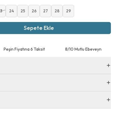
3
24
25
26
27
28
29
Sepete Ekle
Peşin Fiyatına 6 Taksit
8/10 Mutlu Ebeveyn