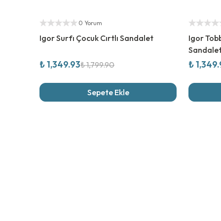
%
25
İndirim
%
25
İndi
Yetkili Satıcı
Yetkili Sat
0 Yorum
Igor Surfı Çocuk Cırtlı Sandalet
Igor Tobb
Sandale
₺ 1,349.93
₺ 1,349
₺ 1,799.90
Sepete Ekle
Son İncel