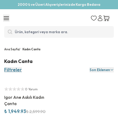
2000 ₺ ve Üzeri Alışverişlerinizde Kargo Bedava
Ana Sayfa
/
Kadın Canta
Kadın Canta
Filtreler
Son Eklenen
%
25
İndirim
Yetkili Satıcı
0 Yorum
Igor Ane Askılı Kadın
Çanta
₺ 1,949.93
₺ 2,599.90