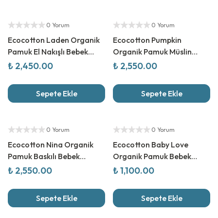
0 Yorum
0 Yorum
Ecocotton Laden Organik
Ecocotton Pumpkin
Pamuk El Nakışlı Bebek
Organik Pamuk Müslin
Panço Set
Baskılı Bebek Nevresim Seti
₺ 2,450.00
₺ 2,550.00
Sepete Ekle
Sepete Ekle
0 Yorum
0 Yorum
Ecocotton Nina Organik
Ecocotton Baby Love
Pamuk Baskılı Bebek
Organik Pamuk Bebek
Nevresim Seti
Battaniyesi
₺ 2,550.00
₺ 1,100.00
Sepete Ekle
Sepete Ekle