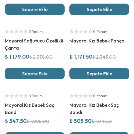
Sepete Ekle
Sepete Ekle
%
50
İndirim
%
50
İndirim
Yetkili Satıcı
Yetkili Satıcı
0 Yorum
0 Yorum
Mayoral Soğutucu Özellikli
Mayoral Kız Bebek Panço
Çanta
₺ 1,179.00
₺ 1,171.50
₺ 2,358.00
₺ 2,343.00
Sepete Ekle
Sepete Ekle
%
50
İndirim
%
50
İndirim
Yetkili Satıcı
Yetkili Satıcı
0 Yorum
0 Yorum
Mayoral Kız Bebek Saç
Mayoral Kız Bebek Saç
Bandı
Bandı
₺ 547.50
₺ 505.50
₺ 1,095.00
₺ 1,011.00