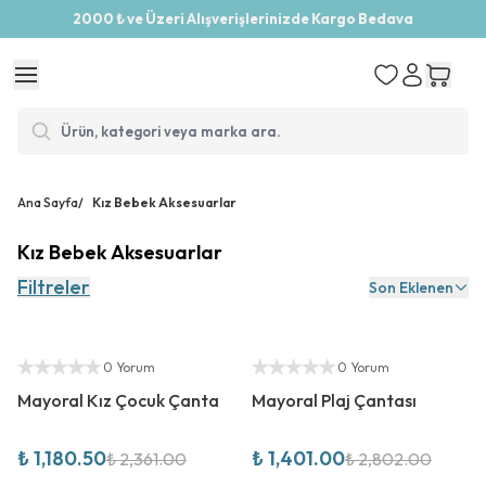
2000 ₺ ve Üzeri Alışverişlerinizde Kargo Bedava
Ana Sayfa
/
Kız Bebek Aksesuarlar
Kız Bebek Aksesuarlar
Filtreler
Son Eklenen
%
50
İndirim
%
50
İndirim
Yetkili Satıcı
Yetkili Satıcı
0 Yorum
0 Yorum
Mayoral Kız Çocuk Çanta
Mayoral Plaj Çantası
₺ 1,180.50
₺ 1,401.00
₺ 2,361.00
₺ 2,802.00