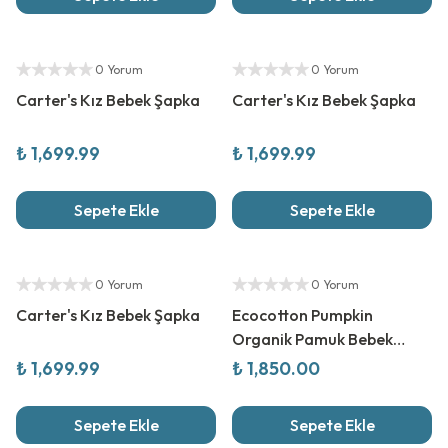
Yeni Sezon
Yeni Sezon
Yetkili Satıcı
Yetkili Satıcı
0 Yorum
0 Yorum
Carter's Kız Bebek Şapka
Carter's Kız Bebek Şapka
₺ 1,699.99
₺ 1,699.99
Sepete Ekle
Sepete Ekle
Yeni Sezon
Yetkili Satıcı
0 Yorum
0 Yorum
Carter's Kız Bebek Şapka
Ecocotton Pumpkin
Organik Pamuk Bebek
Panço Set
₺ 1,699.99
₺ 1,850.00
Sepete Ekle
Sepete Ekle