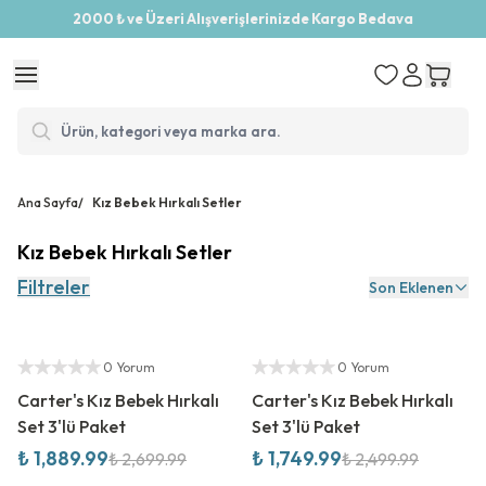
2000 ₺ ve Üzeri Alışverişlerinizde Kargo Bedava
Ana Sayfa
/
Kız Bebek Hırkalı Setler
Kız Bebek Hırkalı Setler
Filtreler
Son Eklenen
%
30
İndirim
%
30
İndirim
Yetkili Satıcı
Yetkili Satıcı
0 Yorum
0 Yorum
Carter's Kız Bebek Hırkalı
Carter's Kız Bebek Hırkalı
Set 3'lü Paket
Set 3'lü Paket
₺ 1,889.99
₺ 1,749.99
₺ 2,699.99
₺ 2,499.99