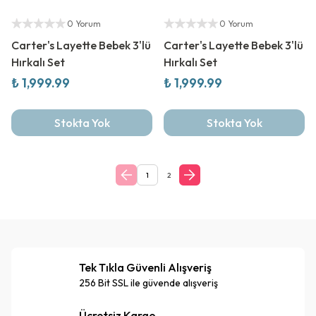
Yeni Sezon
Yetkili Satıcı
Yetkili Satıcı
0 Yorum
0 Yorum
Carter's Layette Bebek 3'lü
Carter's Layette Bebek 3'lü
Hırkalı Set
Hırkalı Set
₺ 1,999.99
₺ 1,999.99
Stokta Yok
Stokta Yok
1
2
Tek Tıkla Güvenli Alışveriş
256 Bit SSL ile güvende alışveriş
Ücretsiz Kargo